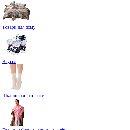
Товари для дому
Взуття
Шкарпетки і колготи
Головні убори, рукавиці, шарфи