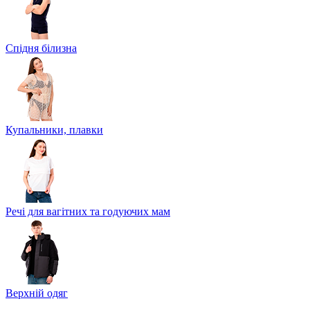
Спідня білизна
Купальники, плавки
Речі для вагітних та годуючих мам
Верхній одяг