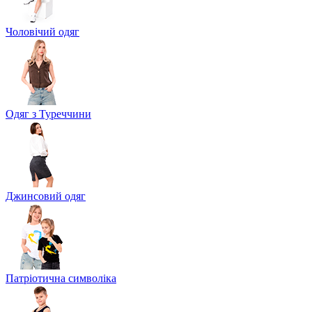
Чоловічий одяг
Одяг з Туреччини
Джинсовий одяг
Патріотична символіка