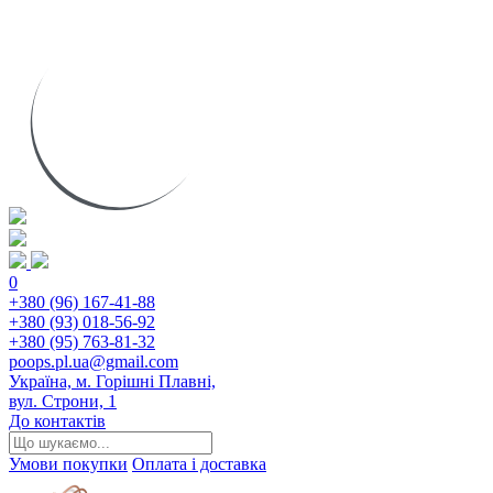
0
+380 (96) 167-41-88
+380 (93) 018-56-92
+380 (95) 763-81-32
poops.pl.ua@gmail.com
Україна, м. Горішні Плавні,
вул. Строни, 1
До контактів
Умови покупки
Оплата і доставка