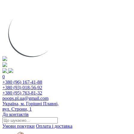
0
+380 (96) 167-41-88
+380 (93) 018-56-92
+380 (95) 763-81-32
poops.pl.ua@gmail.com
Україна, м. Горішні Плавні,
вул. Строни, 1
До контактів
Умови покупки
Оплата і доставка