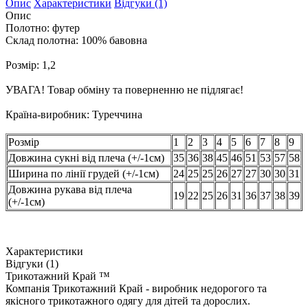
Опис
Характеристики
Відгуки (1)
Опис
Полотно: футер
Склад полотна: 100% бавовна
Розмір: 1,2
УВАГА! Товар обміну та поверненню не підлягає!
Країна-виробник: Туреччина
Розмір
1
2
3
4
5
6
7
8
9
Довжина сукні від плеча (+/-1см)
35
36
38
45
46
51
53
57
58
Ширина по лінії грудей (+/-1см)
24
25
25
26
27
27
30
30
31
Довжина рукава від плеча
19
22
25
26
31
36
37
38
39
(+/-1см)
Характеристики
Відгуки (1)
Трикотажний Край ™
Компанія Трикотажний Край - виробник недорогого та
якісного трикотажного одягу для дітей та дорослих.