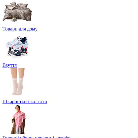
Товари для дому
Взуття
Шкарпетки і колготи
Головні убори, рукавиці, шарфи