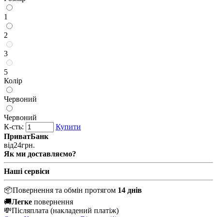
1
2
3
5
Колір
Червоний
Червоний
К-сть:
Купити
ПриватБанк
від
24
грн.
Як ми доставляємо?
Наші сервіси
📦
Повернення та обмін протягом
14 днів
🚚
Легке
повернення
💸
Післяплата
(накладений платіж)