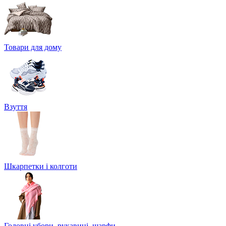
Товари для дому
Взуття
Шкарпетки і колготи
Головні убори, рукавиці, шарфи