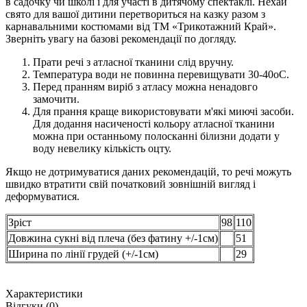
в садочку чи школі і для участі в дитячому спектаклі. Нехай
свято для вашої дитини перетвориться на казку разом з
карнавальними костюмами від ТМ «Трикотажний Край».
Зверніть увагу на базові рекомендації по догляду.
Прати речі з атласної тканини слід вручну.
Температура води не повинна перевищувати 30-40оС.
Перед пранням виріб з атласу можна ненадовго
замочити.
Для прання краще використовувати м'які миючі засоби.
Для додання насиченості кольору атласної тканини
можна при останньому полосканні білизни додати у
воду невелику кількість оцту.
Якщо не дотримуватися даних рекомендацій, то речі можуть
швидко втратити свій початковий зовнішній вигляд і
деформуватися.
Зріст
98
110
Довжина сукні від плеча (без фатину +/-1см)
51
Ширина по лінії грудей (+/-1см)
29
Характеристики
Відгуки (0)