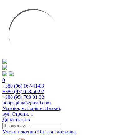
0
+380 (96) 167-41-88
+380 (93) 018-56-92
+380 (95) 763-81-32
poops.pl.ua@gmail.com
Україна, м. Горішні Плавні,
вул. Строни, 1
До контактів
Умови покупки
Оплата і доставка