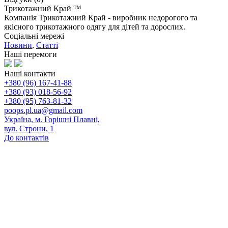
Трикотажний Край ™
Компанія Трикотажний Край - виробник недорогого та
якісного трикотажного одягу для дітей та дорослих.
Соціальні мережі
Новини
,
Статті
Наші перемоги
Наші контакти
+380 (96) 167-41-88
+380 (93) 018-56-92
+380 (95) 763-81-32
poops.pl.ua@gmail.com
Україна, м. Горішні Плавні,
вул. Строни, 1
До контактів