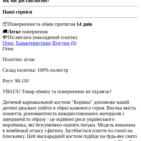
Як ми доставляємо?
Наші сервіси
📦
Повернення та обмін протягом
14 днів
🚚
Легке
повернення
💸
Післяплата
(накладений платіж)
Опис
Характеристики
Відгуки (0)
Опис
Полотно: атлас
Склад полотна: 100% поліестр
Рост: 98-110
УВАГА!
Товар
обміну та поверненню не
підлягає
!
Дитячий карнавальний костюм "Корівка" допоможе вашій
дитині ідеально увійти в образ казкового героя. Висока якість
пошиття, різноманітність використовуваних матеріалів і
завершеність образу - це відмінні риси українського
виробника, які безсумнівно оцінять батьки. Модель виконана
в комбінації атласу і фатину. Застібається плаття по спині на
блискавку. Цей маскарадний костюм підійде на будь-яке свято