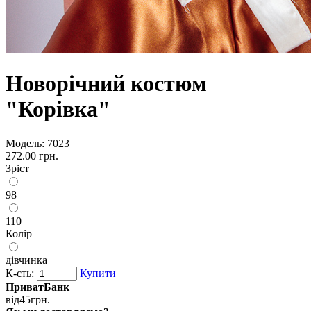
Новорічний костюм
"Корівка"
Модель:
7023
272.00 грн.
Зріст
98
110
Колір
дівчинка
К-сть:
Купити
ПриватБанк
від
45
грн.