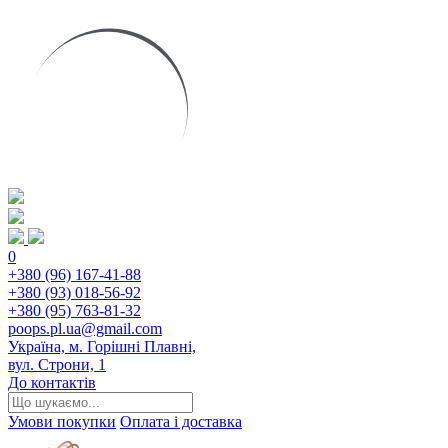
0
+380 (96) 167-41-88
+380 (93) 018-56-92
+380 (95) 763-81-32
poops.pl.ua@gmail.com
Україна, м. Горішні Плавні,
вул. Строни, 1
До контактів
Умови покупки
Оплата і доставка