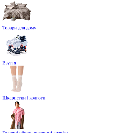
Товари для дому
Взуття
Шкарпетки і колготи
Головні убори, рукавиці, шарфи