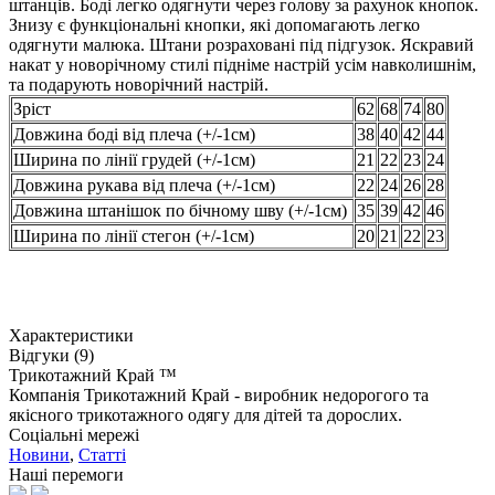
штанців. Боді легко одягнути через голову за рахунок кнопок.
Знизу є функціональні кнопки, які допомагають легко
одягнути малюка. Штани розраховані під підгузок. Яскравий
накат у новорічному стилі підніме настрій усім навколишнім,
та подарують новорічний настрій.
Зріст
62
68
74
80
Довжина боді від плеча (+/-1см)
38
40
42
44
Ширина по лінії грудей (+/-1см)
21
22
23
24
Довжина рукава від плеча (+/-1см)
22
24
26
28
Довжина штанішок по бічному шву (+/-1см)
35
39
42
46
Ширина по лінії стегон (+/-1см)
20
21
22
23
Характеристики
Відгуки (9)
Трикотажний Край ™
Компанія Трикотажний Край - виробник недорогого та
якісного трикотажного одягу для дітей та дорослих.
Соціальні мережі
Новини
,
Статті
Наші перемоги