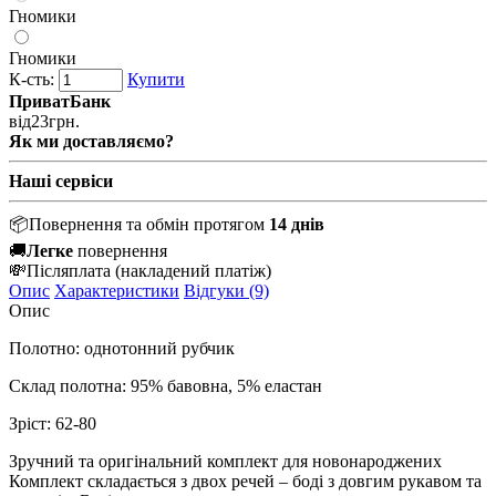
Гномики
Гномики
К-сть:
Купити
ПриватБанк
від
23
грн.
Як ми доставляємо?
Наші сервіси
📦
Повернення та обмін протягом
14 днів
🚚
Легке
повернення
💸
Післяплата
(накладений платіж)
Опис
Характеристики
Відгуки (9)
Опис
Полотно: однотонний рубчик
Склад полотна: 95% бавовна, 5% еластан
Зріст: 62-80
Зручний та оригінальний комплект для новонароджених
Комплект складається з двох речей – боді з довгим рукавом та