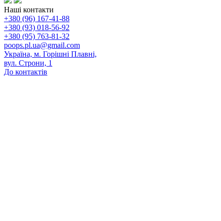
Наші контакти
+380 (96) 167-41-88
+380 (93) 018-56-92
+380 (95) 763-81-32
poops.pl.ua@gmail.com
Україна, м. Горішні Плавні,
вул. Строни, 1
До контактів