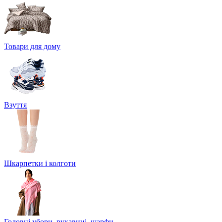
Товари для дому
Взуття
Шкарпетки і колготи
Головні убори, рукавиці, шарфи