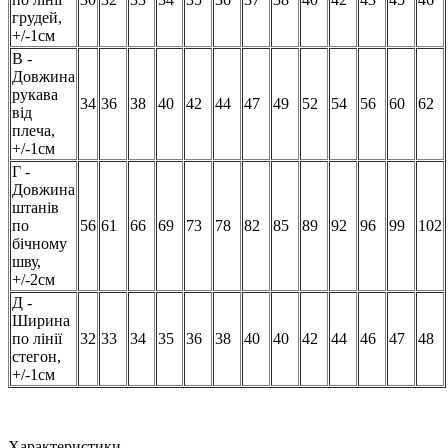
грудей,
+/-1см
В -
Довжина
рукава
34
36
38
40
42
44
47
49
52
54
56
60
62
від
плеча,
+/-1см
Г -
Довжина
штанів
по
56
61
66
69
73
78
82
85
89
92
96
99
102
бічному
шву,
+/-2см
Д -
Ширина
по лінії
32
33
34
35
36
38
40
40
42
44
46
47
48
стегон,
+/-1см
Характеристики