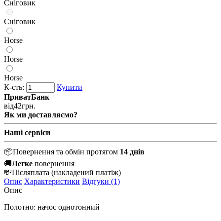
Сніговик
Сніговик
Horse
Horse
Horse
К-сть:
Купити
ПриватБанк
від
42
грн.
Як ми доставляємо?
Наші сервіси
📦
Повернення та обмін протягом
14 днів
🚚
Легке
повернення
💸
Післяплата
(накладений платіж)
Опис
Характеристики
Відгуки (1)
Опис
Полотно: начос однотонний