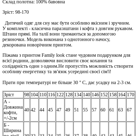
Склад полотна: 100% бавовна
Зріст: 98-170
Дитячий одяг для сну має бути особливо якісним і зручним.
У комплекті - класична пара:иштани і кофта з довгим рукавом.
Штани прямі. На талії вони тримаються за допомогою
резиночки. Модель виконана з однотонного начосу,
декорована новорічним принтом.
Піжама з принтом Family look стане чудовим подарунком для
всієї родини, дозволяючи висловити своє кохання та
солідарність один з одним.Не пропустіть можливість створити
особливу енергетику та зв'язок усередині своєї сім'ї!
Прати при температурі не більше 30 ° C, дає усадку на 2-3 см.
Зріст
98
104
110
116
122
128
134
140
146
152
158
164
170
А -
Довжина
40
42
44
45
47
49
51
55
57
60
61
63
67
кофти,
+/-2см
Б -
Ширина
по лінії
30
32
33
34
35
36
37
38
40
42
43
45
46