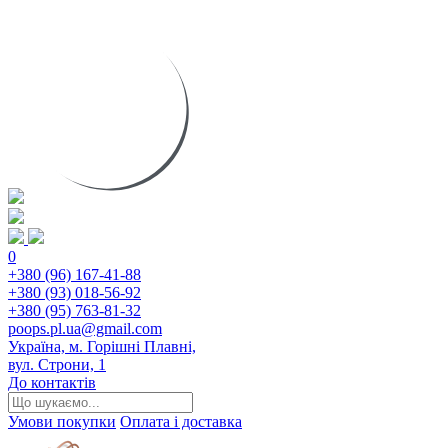
0
+380 (96) 167-41-88
+380 (93) 018-56-92
+380 (95) 763-81-32
poops.pl.ua@gmail.com
Україна, м. Горішні Плавні,
вул. Строни, 1
До контактів
Умови покупки
Оплата і доставка