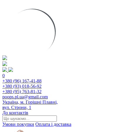
0
+380 (96) 167-41-88
+380 (93) 018-56-92
+380 (95) 763-81-32
poops.pl.ua@gmail.com
Україна, м. Горішні Плавні,
вул. Строни, 1
До контактів
Умови покупки
Оплата і доставка