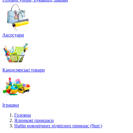
Аксесуари
Канцелярські товари
Іграшки
Головна
Ялинкові прикраси
Набір новорічних підвісних прикрас (9шт.)