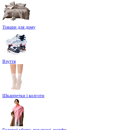
Товари для дому
Взуття
Шкарпетки і колготи
Головні убори, рукавиці, шарфи