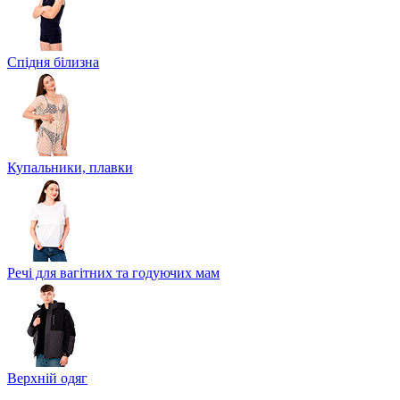
Спідня білизна
Купальники, плавки
Речі для вагітних та годуючих мам
Верхній одяг