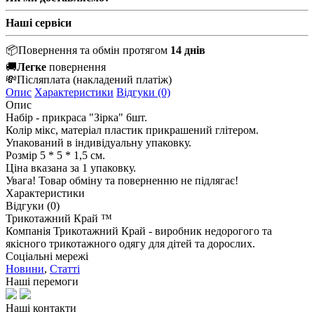
Наші сервіси
📦
Повернення та обмін протягом
14 днів
🚚
Легке
повернення
💸
Післяплата
(накладений платіж)
Опис
Характеристики
Відгуки (0)
Опис
Набір
-
прикраса
"
Зірка
"
6шт
.
Колір
мікс
,
матеріал
пластик
прикрашений
глітером
.
Упакований
в
індивідуальну
упаковку
.
Розмір
5
*
5
*
1,5 см
.
Ціна
вказана
за
1
упаковку
.
Увага!
Товар
обміну та поверненню не
підлягає
!
Характеристики
Відгуки (0)
Трикотажний Край ™
Компанія Трикотажний Край - виробник недорогого та
якісного трикотажного одягу для дітей та дорослих.
Соціальні мережі
Новини
,
Статті
Наші перемоги
Наші контакти