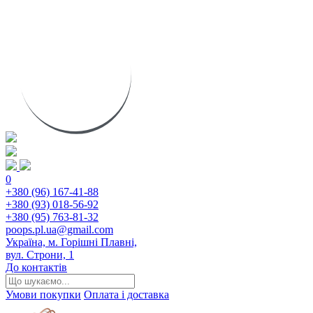
0
+380 (96) 167-41-88
+380 (93) 018-56-92
+380 (95) 763-81-32
poops.pl.ua@gmail.com
Україна, м. Горішні Плавні,
вул. Строни, 1
До контактів
Умови покупки
Оплата і доставка