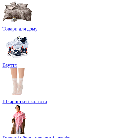
Товари для дому
Взуття
Шкарпетки і колготи
Головні убори, рукавиці, шарфи