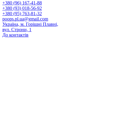
+380 (96) 167-41-88
+380 (93) 018-56-92
+380 (95) 763-81-32
poops.pl.ua@gmail.com
Україна, м. Горішні Плавні,
вул. Строни, 1
До контактів