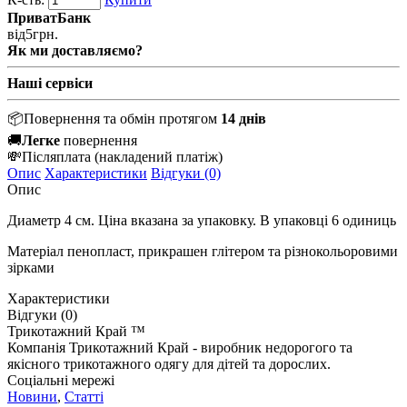
ПриватБанк
від
5
грн.
Як ми доставляємо?
Наші сервіси
📦
Повернення та обмін протягом
14 днів
🚚
Легке
повернення
💸
Післяплата
(накладений платіж)
Опис
Характеристики
Відгуки (0)
Опис
Диаметр 4 см. Ціна вказана за упаковку. В упаковці 6 одиниць
Матеріал пенопласт, прикрашен глітером та різнокольоровими
зірками
Характеристики
Відгуки (0)
Трикотажний Край ™
Компанія Трикотажний Край - виробник недорогого та
якісного трикотажного одягу для дітей та дорослих.
Соціальні мережі
Новини
,
Статті