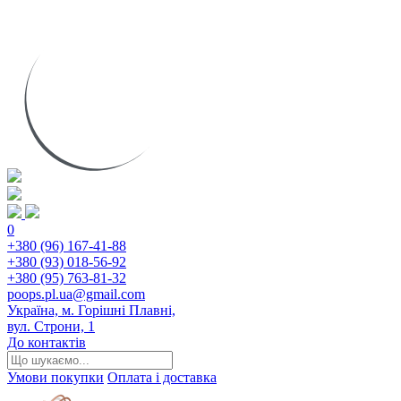
0
+380 (96) 167-41-88
+380 (93) 018-56-92
+380 (95) 763-81-32
poops.pl.ua@gmail.com
Україна, м. Горішні Плавні,
вул. Строни, 1
До контактів
Умови покупки
Оплата і доставка