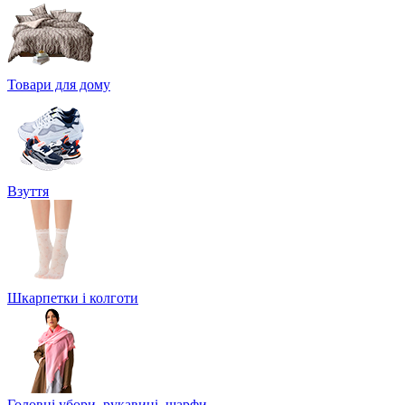
Товари для дому
Взуття
Шкарпетки і колготи
Головні убори, рукавиці, шарфи