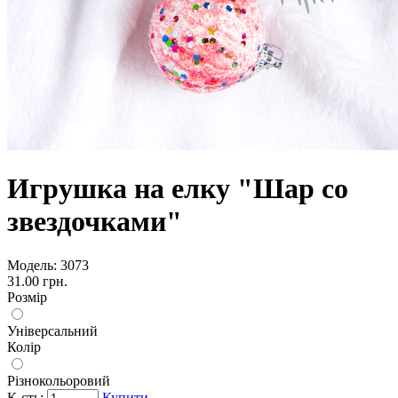
Игрушка на елку "Шар со
звездочками"
Модель:
3073
31.00 грн.
Розмір
Універсальний
Колір
Різнокольоровий
К-сть:
Купити