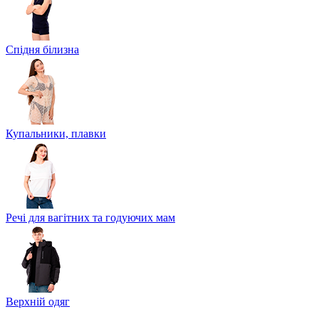
Спідня білизна
Купальники, плавки
Речі для вагітних та годуючих мам
Верхній одяг