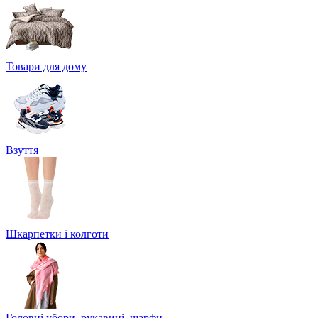
Товари для дому
Взуття
Шкарпетки і колготи
Головні убори, рукавиці, шарфи