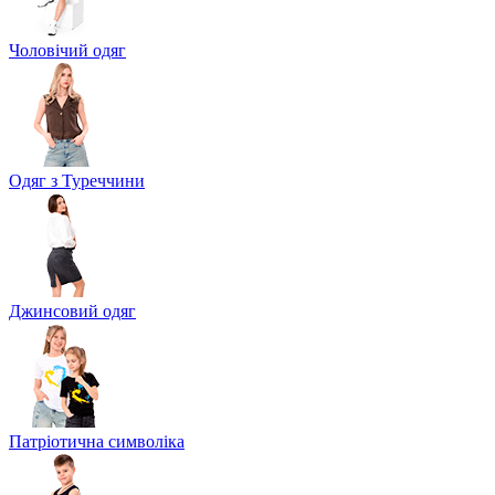
Чоловічий одяг
Одяг з Туреччини
Джинсовий одяг
Патріотична символіка