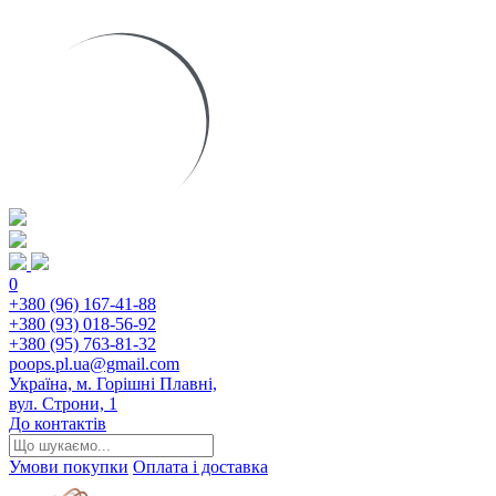
0
+380 (96) 167-41-88
+380 (93) 018-56-92
+380 (95) 763-81-32
poops.pl.ua@gmail.com
Україна, м. Горішні Плавні,
вул. Строни, 1
До контактів
Умови покупки
Оплата і доставка