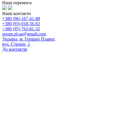
Наші перемоги
Наші контакти
+380 (96) 167-41-88
+380 (93) 018-56-92
+380 (95) 763-81-32
poops.pl.ua@gmail.com
Україна, м. Горішні Плавні,
вул. Строни, 1
До контактів