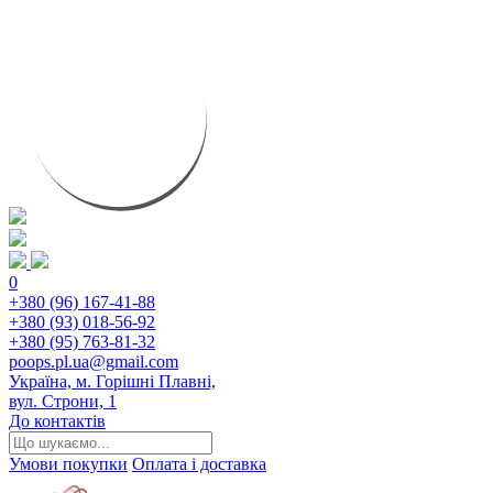
0
+380 (96) 167-41-88
+380 (93) 018-56-92
+380 (95) 763-81-32
poops.pl.ua@gmail.com
Україна, м. Горішні Плавні,
вул. Строни, 1
До контактів
Умови покупки
Оплата і доставка