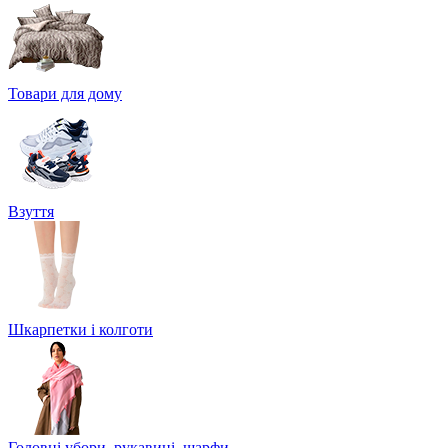
Товари для дому
Взуття
Шкарпетки і колготи
Головні убори, рукавиці, шарфи