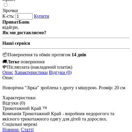
Зірочки
К-сть:
Купити
ПриватБанк
від
4
грн.
Як ми доставляємо?
Наші сервіси
📦
Повернення та обмін протягом
14 днів
🚚
Легке
повернення
💸
Післяплата
(накладений платіж)
Опис
Характеристики
Відгуки (0)
Опис
Новорічна "Зірка" зроблена з дроту з мішурою. Розмір: 20 см
Характеристики
Відгуки (0)
Трикотажний Край ™
Компанія Трикотажний Край - виробник недорогого та
якісного трикотажного одягу для дітей та дорослих.
Соціальні мережі
Новини
,
Статті