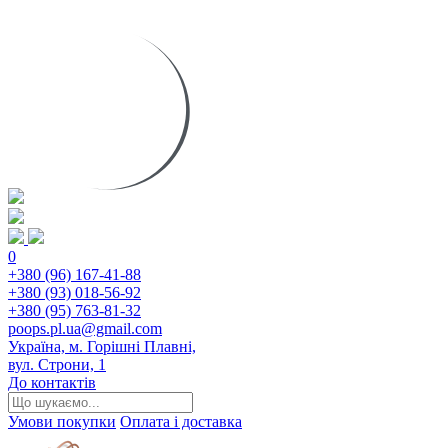
0
+380 (96) 167-41-88
+380 (93) 018-56-92
+380 (95) 763-81-32
poops.pl.ua@gmail.com
Україна, м. Горішні Плавні,
вул. Строни, 1
До контактів
Умови покупки
Оплата і доставка