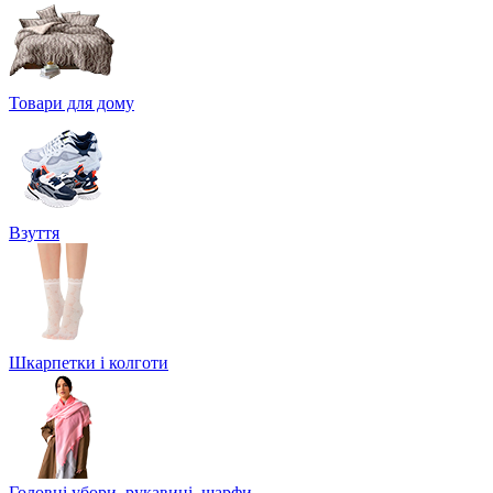
Товари для дому
Взуття
Шкарпетки і колготи
Головні убори, рукавиці, шарфи