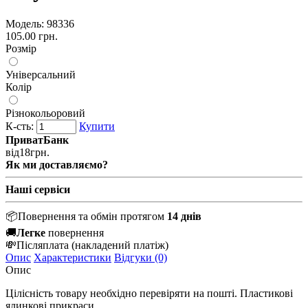
Модель:
98336
105.00 грн.
Розмір
Універсальний
Колір
Різнокольоровий
К-сть:
Купити
ПриватБанк
від
18
грн.
Як ми доставляємо?
Наші сервіси
📦
Повернення та обмін протягом
14 днів
🚚
Легке
повернення
💸
Післяплата
(накладений платіж)
Опис
Характеристики
Відгуки (0)
Опис
Цілісність товару необхідно перевіряти на пошті. Пластикові
ялинкові прикраси.