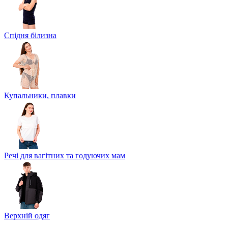
Спідня білизна
Купальники, плавки
Речі для вагітних та годуючих мам
Верхній одяг