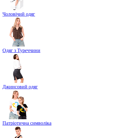
Чоловічий одяг
Одяг з Туреччини
Джинсовий одяг
Патріотична символіка