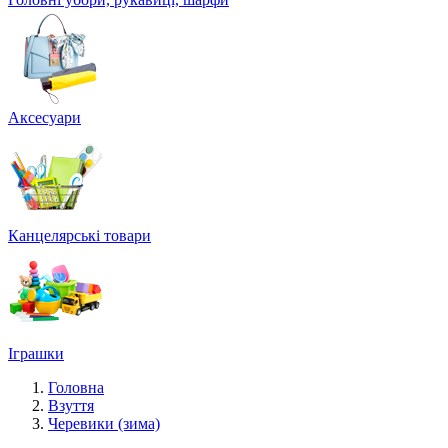
Аксесуари
Канцелярські товари
Іграшки
Головна
Взуття
Черевики (зима)