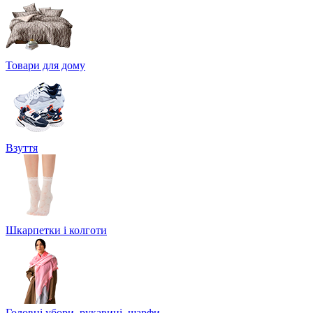
Товари для дому
Взуття
Шкарпетки і колготи
Головні убори, рукавиці, шарфи