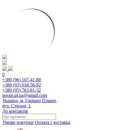
0
+380 (96) 167-41-88
+380 (93) 018-56-92
+380 (95) 763-81-32
poops.pl.ua@gmail.com
Україна, м. Горішні Плавні,
вул. Строни, 1
До контактів
Умови покупки
Оплата і доставка