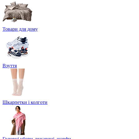
Товари для дому
Взуття
Шкарпетки і колготи
Головні убори, рукавиці, шарфи