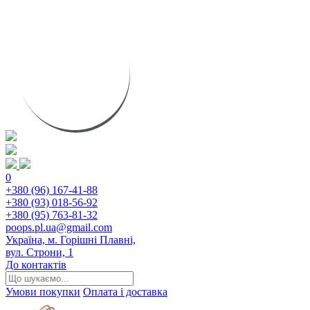
0
+380 (96) 167-41-88
+380 (93) 018-56-92
+380 (95) 763-81-32
poops.pl.ua@gmail.com
Україна, м. Горішні Плавні,
вул. Строни, 1
До контактів
Умови покупки
Оплата і доставка