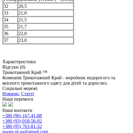
32
20,5
33
21,0
34
21,5
35
21,7
36
22,0
37
23,0
Характеристики
Відгуки (0)
Трикотажний Край ™
Компанія Трикотажний Край - виробник недорогого та
якісного трикотажного одягу для дітей та дорослих.
Соціальні мережі
Новини
,
Статті
Наші перемоги
Наші контакти
+380 (96) 167-41-88
+380 (93) 018-56-92
+380 (95) 763-81-32
poops.pl.ua@gmail.com