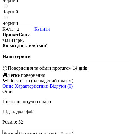
Чорний
Чорний
Чорний
К-сть:
Купити
ПриватБанк
від
141
грн.
Як ми доставляємо?
Наші сервіси
📦
Повернення та обмін протягом
14 днів
🚚
Легке
повернення
💸
Післяплата
(накладений платіж)
Опис
Характеристики
Відгуки (0)
Опис
Полотно: штучна шкіра
Підкладка: фліс
Розмір: 32
Розмір
Довжина устілки (+-0,5см)