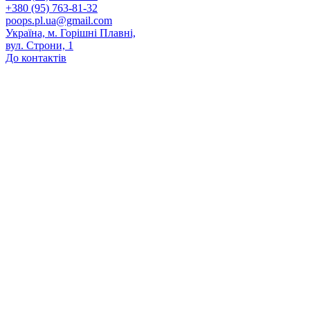
+380 (95) 763-81-32
poops.pl.ua@gmail.com
Україна, м. Горішні Плавні,
вул. Строни, 1
До контактів