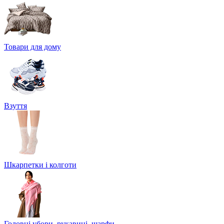
Товари для дому
Взуття
Шкарпетки і колготи
Головні убори, рукавиці, шарфи