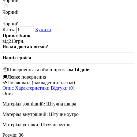
Чорний
Чорний
Чорний
К-сть:
Купити
ПриватБанк
від
213
грн.
Як ми доставляємо?
Наші сервіси
📦
Повернення та обмін протягом
14 днів
🚚
Легке
повернення
💸
Післяплата
(накладений платіж)
Опис
Характеристики
Відгуки (0)
Опис
Матеріал зовнішній:
Штучна шкіра
Матеріал внутрішній:
Штучне хутро
Матеріал устілки:
Штучне хутро
Розмір: 36