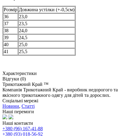
Розмір
Довжина устілки (+-0,5см)
36
23,0
37
23,5
38
24,0
39
24,5
40
25,0
41
25,5
Характеристики
Відгуки (0)
Трикотажний Край ™
Компанія Трикотажний Край - виробник недорогого та
якісного трикотажного одягу для дітей та дорослих.
Соціальні мережі
Новини
,
Статті
Наші перемоги
Наші контакти
+380 (96) 167-41-88
+380 (93) 018-56-92