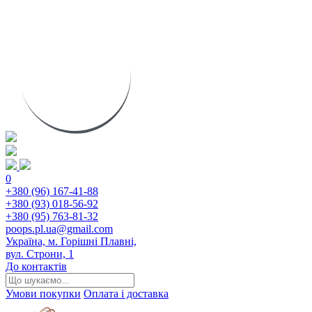
0
+380 (96) 167-41-88
+380 (93) 018-56-92
+380 (95) 763-81-32
poops.pl.ua@gmail.com
Україна, м. Горішні Плавні,
вул. Строни, 1
До контактів
Умови покупки
Оплата і доставка