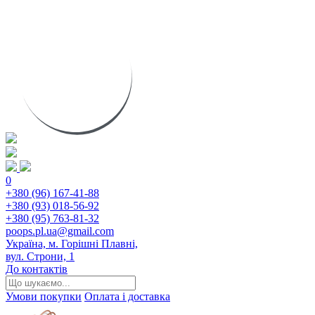
0
+380 (96) 167-41-88
+380 (93) 018-56-92
+380 (95) 763-81-32
poops.pl.ua@gmail.com
Україна, м. Горішні Плавні,
вул. Строни, 1
До контактів
Умови покупки
Оплата і доставка