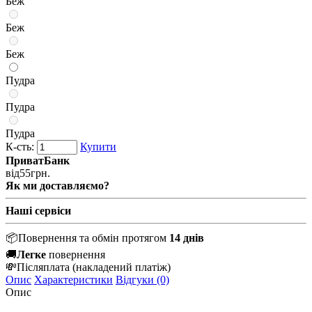
Беж
Беж
Беж
Пудра
Пудра
Пудра
К-сть:
Купити
ПриватБанк
від
55
грн.
Як ми доставляємо?
Наші сервіси
📦
Повернення та обмін протягом
14 днів
🚚
Легке
повернення
💸
Післяплата
(накладений платіж)
Опис
Характеристики
Відгуки (0)
Опис