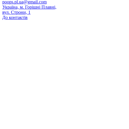
poops.pl.ua@gmail.com
Україна, м. Горішні Плавні,
вул. Строни, 1
До контактів