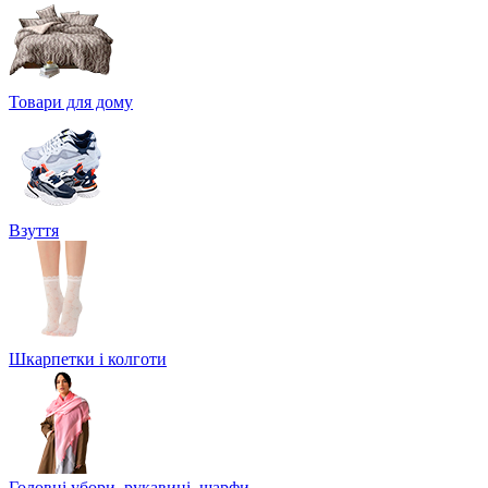
Товари для дому
Взуття
Шкарпетки і колготи
Головні убори, рукавиці, шарфи