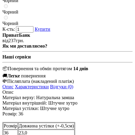
Чорний
Чорний
Чорний
К-сть:
Купити
ПриватБанк
від
237
грн.
Як ми доставляємо?
Наші сервіси
📦
Повернення та обмін протягом
14 днів
🚚
Легке
повернення
💸
Післяплата
(накладений платіж)
Опис
Характеристики
Відгуки (0)
Опис
Матеріал верху:
Натуральна замша
Матеріал внутрішній:
Штучне хутро
Матеріал устілки:
Штучне хутро
Розмір: 36
Розмір
Довжина устілки (+-0,5см)
36
23,0