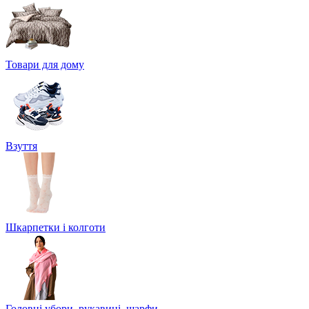
Товари для дому
Взуття
Шкарпетки і колготи
Головні убори, рукавиці, шарфи