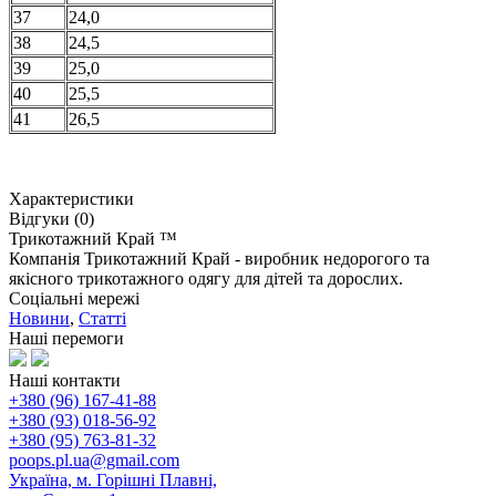
37
24,0
38
24,5
39
25,0
40
25,5
41
26,5
Характеристики
Відгуки (0)
Трикотажний Край ™
Компанія Трикотажний Край - виробник недорогого та
якісного трикотажного одягу для дітей та дорослих.
Соціальні мережі
Новини
,
Статті
Наші перемоги
Наші контакти
+380 (96) 167-41-88
+380 (93) 018-56-92
+380 (95) 763-81-32
poops.pl.ua@gmail.com
Україна, м. Горішні Плавні,