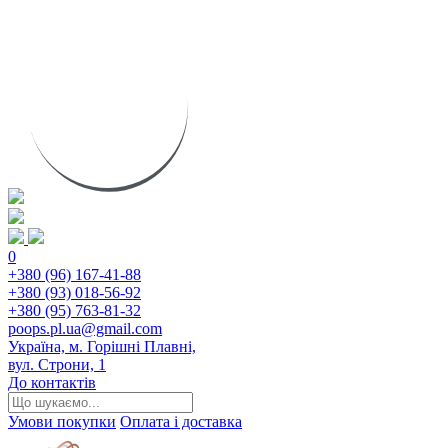
0
+380 (96) 167-41-88
+380 (93) 018-56-92
+380 (95) 763-81-32
poops.pl.ua@gmail.com
Україна, м. Горішні Плавні,
вул. Строни, 1
До контактів
Умови покупки
Оплата і доставка