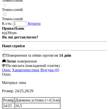
Темно-синій
Темно-синій
Темно-синій
К-сть:
Купити
ПриватБанк
від
39
грн.
Як ми доставляємо?
Наші сервіси
📦
Повернення та обмін протягом
14 днів
🚚
Легке
повернення
💸
Післяплата
(накладений платіж)
Опис
Характеристики
Відгуки (0)
Опис
Матеріал: піна
Розмір: 24/25,28/29
Розмір
Довжина устілки (+-0,5см)
24/25
16,5