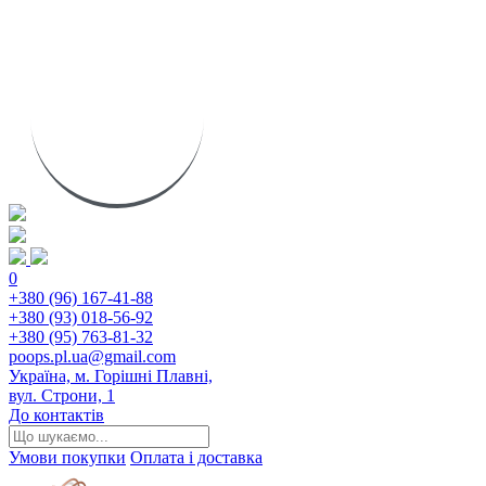
0
+380 (96) 167-41-88
+380 (93) 018-56-92
+380 (95) 763-81-32
poops.pl.ua@gmail.com
Україна, м. Горішні Плавні,
вул. Строни, 1
До контактів
Умови покупки
Оплата і доставка