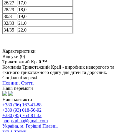
26/27
17,0
28/29
18,0
30/31
19,0
32/33
21,0
34/35
22,0
Характеристики
Відгуки (0)
Трикотажний Край ™
Компанія Трикотажний Край - виробник недорогого та
якісного трикотажного одягу для дітей та дорослих.
Соціальні мережі
Новини
,
Статті
Наші перемоги
Наші контакти
+380 (96) 167-41-88
+380 (93) 018-56-92
+380 (95) 763-81-32
poops.pl.ua@gmail.com
Україна, м. Горішні Плавні,
вул. Строни, 1