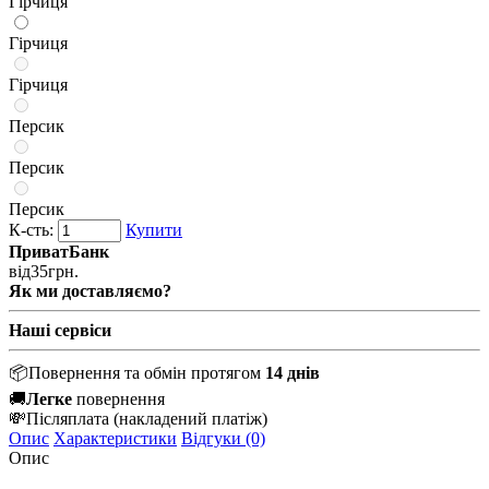
Гірчиця
Гірчиця
Гірчиця
Персик
Персик
Персик
К-сть:
Купити
ПриватБанк
від
35
грн.
Як ми доставляємо?
Наші сервіси
📦
Повернення та обмін протягом
14 днів
🚚
Легке
повернення
💸
Післяплата
(накладений платіж)
Опис
Характеристики
Відгуки (0)
Опис