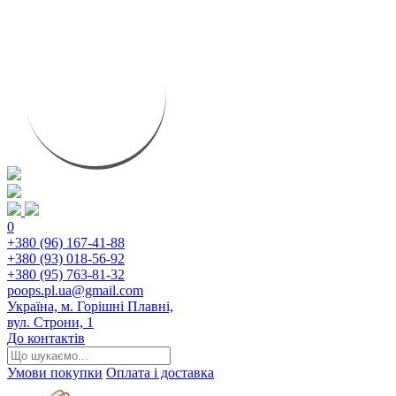
0
+380 (96) 167-41-88
+380 (93) 018-56-92
+380 (95) 763-81-32
poops.pl.ua@gmail.com
Україна, м. Горішні Плавні,
вул. Строни, 1
До контактів
Умови покупки
Оплата і доставка