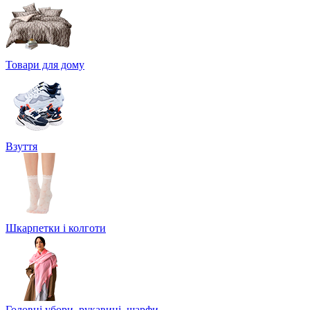
Товари для дому
Взуття
Шкарпетки і колготи
Головні убори, рукавиці, шарфи