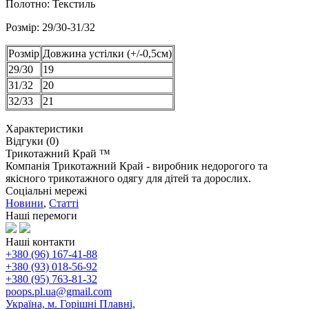
Полотно: Текстиль
Розмір: 29/30-31/32
Розмір
Довжина устілки (+/-0,5см)
29/30
19
31/32
20
32/33
21
Характеристики
Відгуки (0)
Трикотажний Край ™
Компанія Трикотажний Край - виробник недорогого та
якісного трикотажного одягу для дітей та дорослих.
Соціальні мережі
Новини
,
Статті
Наші перемоги
Наші контакти
+380 (96) 167-41-88
+380 (93) 018-56-92
+380 (95) 763-81-32
poops.pl.ua@gmail.com
Україна, м. Горішні Плавні,