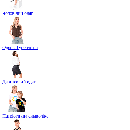
Чоловічий одяг
Одяг з Туреччини
Джинсовий одяг
Патріотична символіка