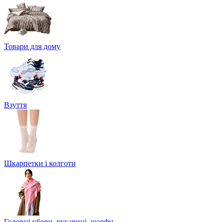
Товари для дому
Взуття
Шкарпетки і колготи
Головні убори, рукавиці, шарфи