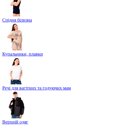
Спідня білизна
Купальники, плавки
Речі для вагітних та годуючих мам
Верхній одяг