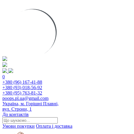
0
+380 (96) 167-41-88
+380 (93) 018-56-92
+380 (95) 763-81-32
poops.pl.ua@gmail.com
Україна, м. Горішні Плавні,
вул. Строни, 1
До контактів
Умови покупки
Оплата і доставка