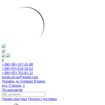
0
+380 (96) 167-41-88
+380 (93) 018-56-92
+380 (95) 763-81-32
poops.pl.ua@gmail.com
Україна, м. Горішні Плавні,
вул. Строни, 1
До контактів
Умови покупки
Оплата і доставка