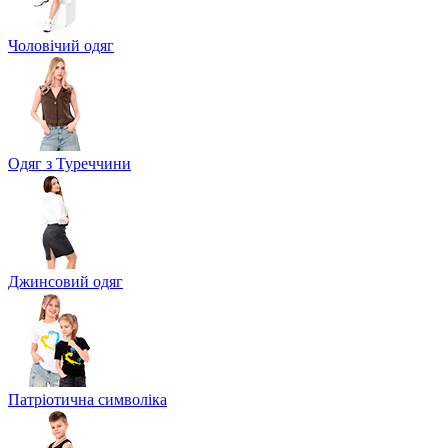
Чоловічий одяг
Одяг з Туреччини
Джинсовий одяг
Патріотична символіка