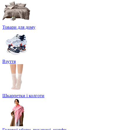
Товари для дому
Взуття
Шкарпетки і колготи
Головні убори, рукавиці, шарфи