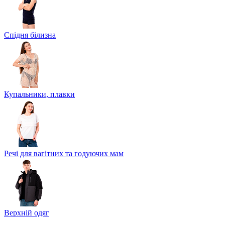
Спідня білизна
Купальники, плавки
Речі для вагітних та годуючих мам
Верхній одяг