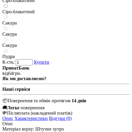
Сіро-блакитний
Сіро-блакитний
Сакура
Сакура
Сакура
Пудра
К-сть:
Купити
ПриватБанк
від
64
грн.
Як ми доставляємо?
Наші сервіси
📦
Повернення та обмін протягом
14 днів
🚚
Легке
повернення
💸
Післяплата
(накладений платіж)
Опис
Характеристики
Відгуки (0)
Опис
Матеріал верху:
Штучне хутро