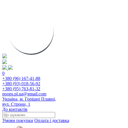
0
+380 (96) 167-41-88
+380 (93) 018-56-92
+380 (95) 763-81-32
poops.pl.ua@gmail.com
Україна, м. Горішні Плавні,
вул. Строни, 1
До контактів
Умови покупки
Оплата і доставка