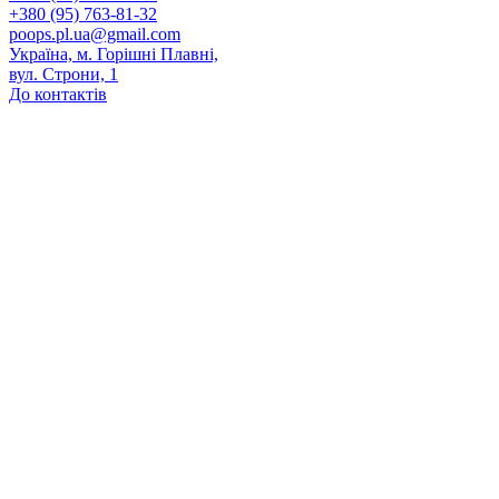
+380 (95) 763-81-32
poops.pl.ua@gmail.com
Україна, м. Горішні Плавні,
вул. Строни, 1
До контактів