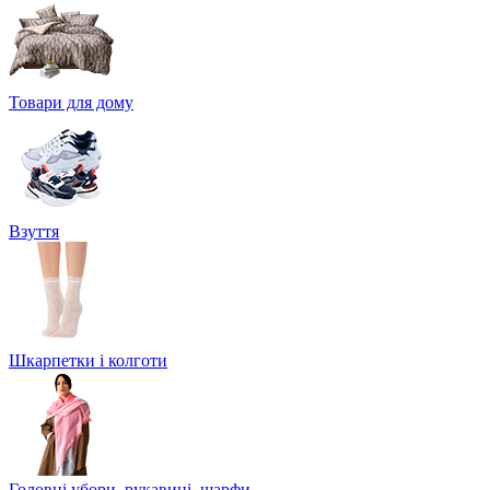
Товари для дому
Взуття
Шкарпетки і колготи
Головні убори, рукавиці, шарфи