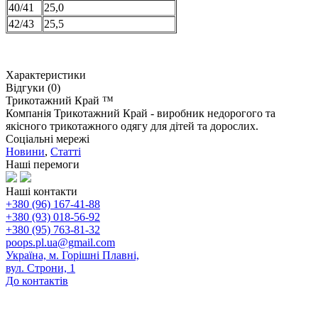
40/41
25,0
42/43
25,5
Характеристики
Відгуки (0)
Трикотажний Край ™
Компанія Трикотажний Край - виробник недорогого та
якісного трикотажного одягу для дітей та дорослих.
Соціальні мережі
Новини
,
Статті
Наші перемоги
Наші контакти
+380 (96) 167-41-88
+380 (93) 018-56-92
+380 (95) 763-81-32
poops.pl.ua@gmail.com
Україна, м. Горішні Плавні,
вул. Строни, 1
До контактів