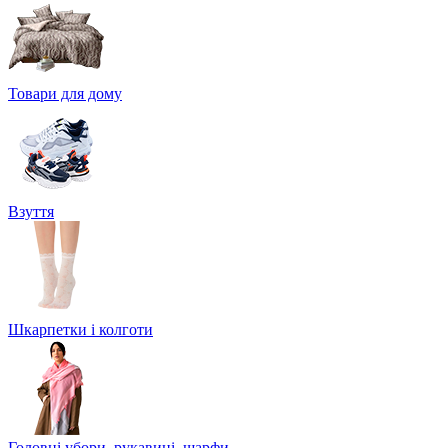
Товари для дому
Взуття
Шкарпетки і колготи
Головні убори, рукавиці, шарфи