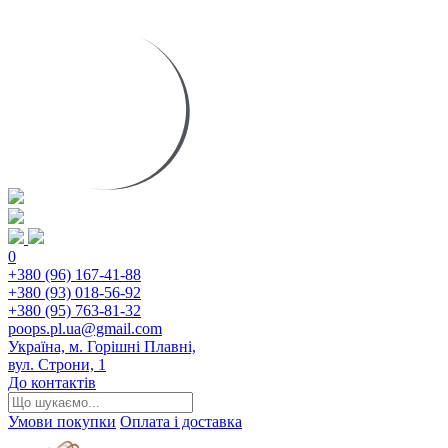
0
+380 (96) 167-41-88
+380 (93) 018-56-92
+380 (95) 763-81-32
poops.pl.ua@gmail.com
Україна, м. Горішні Плавні,
вул. Строни, 1
До контактів
Умови покупки
Оплата і доставка