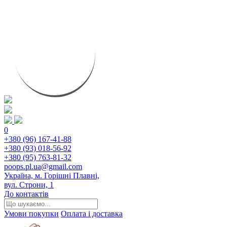
0
+380 (96) 167-41-88
+380 (93) 018-56-92
+380 (95) 763-81-32
poops.pl.ua@gmail.com
Україна, м. Горішні Плавні,
вул. Строни, 1
До контактів
Умови покупки
Оплата і доставка