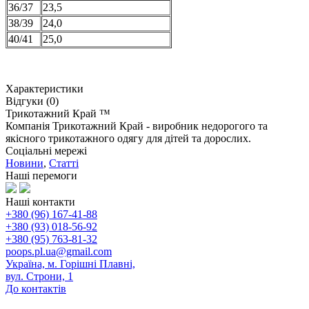
36/37
23,5
38/39
24,0
40/41
25,0
Характеристики
Відгуки (0)
Трикотажний Край ™
Компанія Трикотажний Край - виробник недорогого та
якісного трикотажного одягу для дітей та дорослих.
Соціальні мережі
Новини
,
Статті
Наші перемоги
Наші контакти
+380 (96) 167-41-88
+380 (93) 018-56-92
+380 (95) 763-81-32
poops.pl.ua@gmail.com
Україна, м. Горішні Плавні,
вул. Строни, 1
До контактів