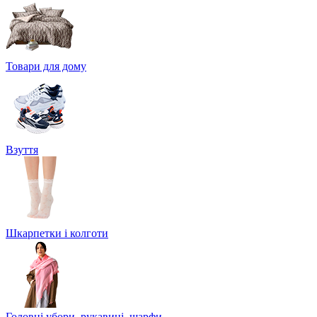
Товари для дому
Взуття
Шкарпетки і колготи
Головні убори, рукавиці, шарфи