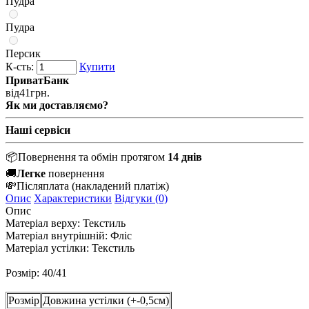
Пудра
Пудра
Персик
К-сть:
Купити
ПриватБанк
від
41
грн.
Як ми доставляємо?
Наші сервіси
📦
Повернення та обмін протягом
14 днів
🚚
Легке
повернення
💸
Післяплата
(накладений платіж)
Опис
Характеристики
Відгуки (0)
Опис
Матеріал верху:
Текстиль
Матеріал внутрішній:
Фліс
Матеріал устілки:
Текстиль
Розмір: 40/41
Розмір
Довжина устілки (+-0,5см)