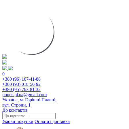
0
+380 (96) 167-41-88
+380 (93) 018-56-92
+380 (95) 763-81-32
poops.pl.ua@gmail.com
Україна, м. Горішні Плавні,
вул. Строни, 1
До контактів
Умови покупки
Оплата і доставка