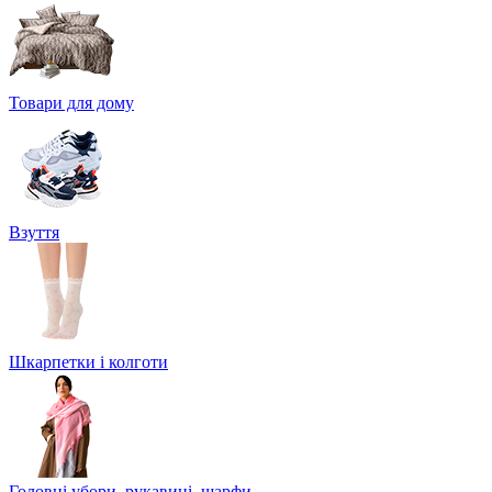
Товари для дому
Взуття
Шкарпетки і колготи
Головні убори, рукавиці, шарфи