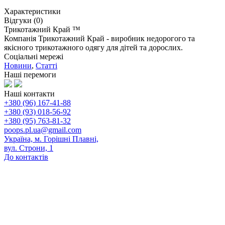
Характеристики
Відгуки (0)
Трикотажний Край ™
Компанія Трикотажний Край - виробник недорогого та
якісного трикотажного одягу для дітей та дорослих.
Соціальні мережі
Новини
,
Статті
Наші перемоги
Наші контакти
+380 (96) 167-41-88
+380 (93) 018-56-92
+380 (95) 763-81-32
poops.pl.ua@gmail.com
Україна, м. Горішні Плавні,
вул. Строни, 1
До контактів