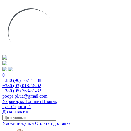
0
+380 (96) 167-41-88
+380 (93) 018-56-92
+380 (95) 763-81-32
poops.pl.ua@gmail.com
Україна, м. Горішні Плавні,
вул. Строни, 1
До контактів
Умови покупки
Оплата і доставка