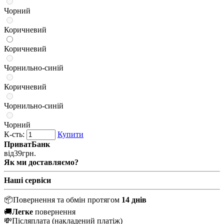
Чорний
Коричневий
Коричневий
Чорнильно-синій
Коричневий
Чорнильно-синій
Чорний
К-сть:
Купити
ПриватБанк
від
39
грн.
Як ми доставляємо?
Наші сервіси
📦
Повернення та обмін протягом
14 днів
🚚
Легке
повернення
💸
Післяплата
(накладений платіж)