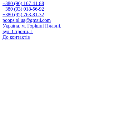
+380 (96) 167-41-88
+380 (93) 018-56-92
+380 (95) 763-81-32
poops.pl.ua@gmail.com
Україна, м. Горішні Плавні,
вул. Строни, 1
До контактів