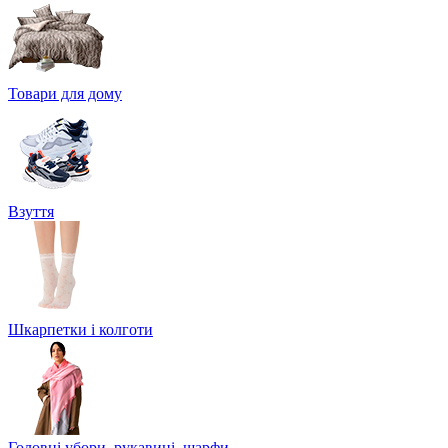
Товари для дому
Взуття
Шкарпетки і колготи
Головні убори, рукавиці, шарфи