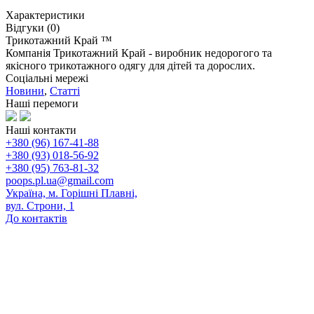
Характеристики
Відгуки (0)
Трикотажний Край ™
Компанія Трикотажний Край - виробник недорогого та
якісного трикотажного одягу для дітей та дорослих.
Соціальні мережі
Новини
,
Статті
Наші перемоги
Наші контакти
+380 (96) 167-41-88
+380 (93) 018-56-92
+380 (95) 763-81-32
poops.pl.ua@gmail.com
Україна, м. Горішні Плавні,
вул. Строни, 1
До контактів