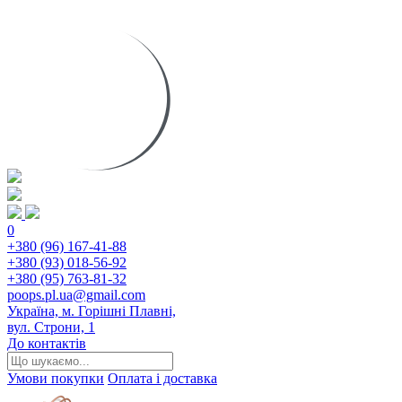
0
+380 (96) 167-41-88
+380 (93) 018-56-92
+380 (95) 763-81-32
poops.pl.ua@gmail.com
Україна, м. Горішні Плавні,
вул. Строни, 1
До контактів
Умови покупки
Оплата і доставка