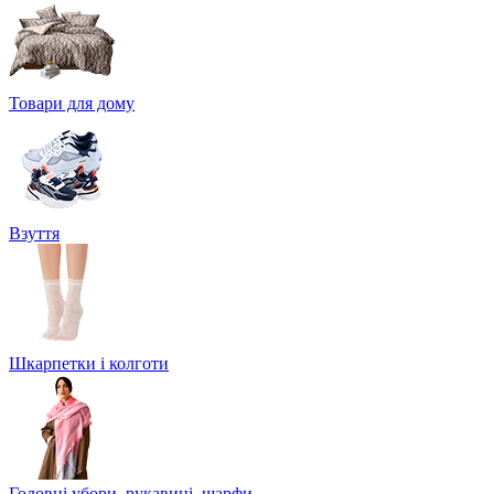
Товари для дому
Взуття
Шкарпетки і колготи
Головні убори, рукавиці, шарфи