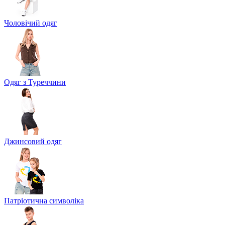
Чоловічий одяг
Одяг з Туреччини
Джинсовий одяг
Патріотична символіка