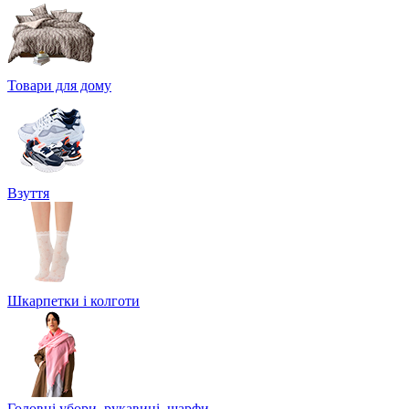
Товари для дому
Взуття
Шкарпетки і колготи
Головні убори, рукавиці, шарфи