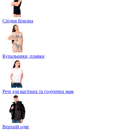
Спідня білизна
Купальники, плавки
Речі для вагітних та годуючих мам
Верхній одяг