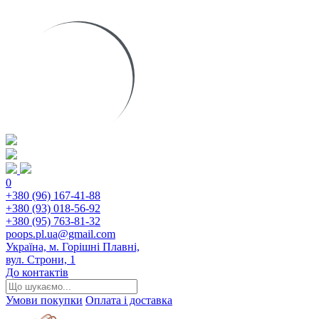
0
+380 (96) 167-41-88
+380 (93) 018-56-92
+380 (95) 763-81-32
poops.pl.ua@gmail.com
Україна, м. Горішні Плавні,
вул. Строни, 1
До контактів
Умови покупки
Оплата і доставка