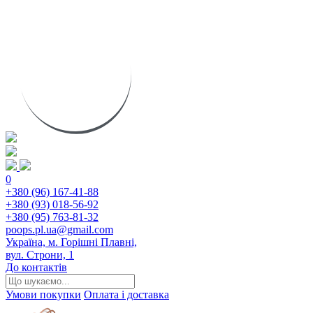
0
+380 (96) 167-41-88
+380 (93) 018-56-92
+380 (95) 763-81-32
poops.pl.ua@gmail.com
Україна, м. Горішні Плавні,
вул. Строни, 1
До контактів
Умови покупки
Оплата і доставка