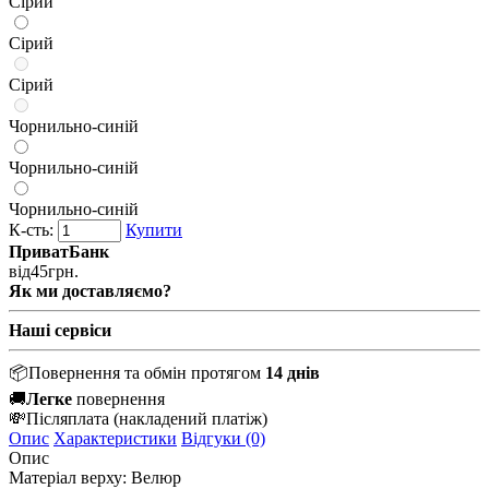
Сірий
Сірий
Сірий
Чорнильно-синій
Чорнильно-синій
Чорнильно-синій
К-сть:
Купити
ПриватБанк
від
45
грн.
Як ми доставляємо?
Наші сервіси
📦
Повернення та обмін протягом
14 днів
🚚
Легке
повернення
💸
Післяплата
(накладений платіж)
Опис
Характеристики
Відгуки (0)
Опис
Матеріал верху:
Велюр