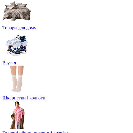
Товари для дому
Взуття
Шкарпетки і колготи
Головні убори, рукавиці, шарфи