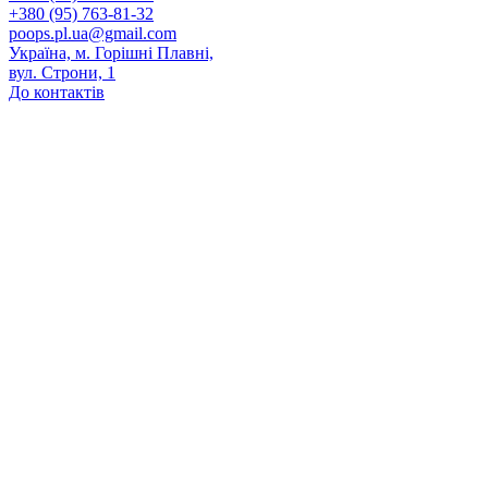
+380 (95) 763-81-32
poops.pl.ua@gmail.com
Україна, м. Горішні Плавні,
вул. Строни, 1
До контактів