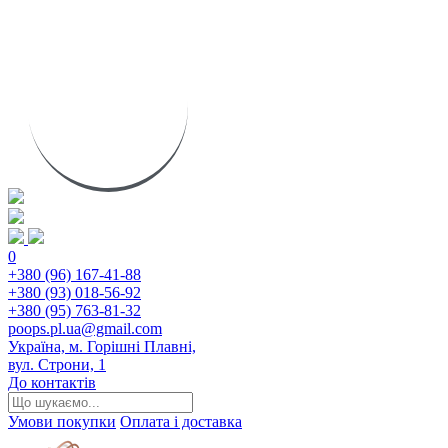
0
+380 (96) 167-41-88
+380 (93) 018-56-92
+380 (95) 763-81-32
poops.pl.ua@gmail.com
Україна, м. Горішні Плавні,
вул. Строни, 1
До контактів
Умови покупки
Оплата і доставка