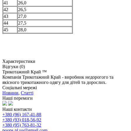
41
26,0
42
26,5
43
27,0
44
27,5
45
28,0
Характеристики
Відгуки (0)
Трикотажний Край ™
Компанія Трикотажний Край - виробник недорогого та
якісного трикотажного одягу для дітей та дорослих.
Соціальні мережі
Новини
,
Статті
Наші перемоги
Наші контакти
+380 (96) 167-41-88
+380 (93) 018-56-92
+380 (95) 763-81-32
poops.pl.ua@gmail.com