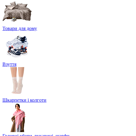
Товари для дому
Взуття
Шкарпетки і колготи
Головні убори, рукавиці, шарфи