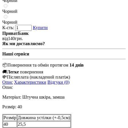
Чорний
Чорний
Чорний
К-сть:
Купити
ПриватБанк
від
140
грн.
Як ми доставляємо?
Наші сервіси
📦
Повернення та обмін протягом
14 днів
🚚
Легке
повернення
💸
Післяплата
(накладений платіж)
Опис
Характеристики
Відгуки (0)
Опис
Матеріал: Штучна шкіра, замша
Розмір: 40
Розмір
Довжина устілки (+-0,5см)
40
25,5