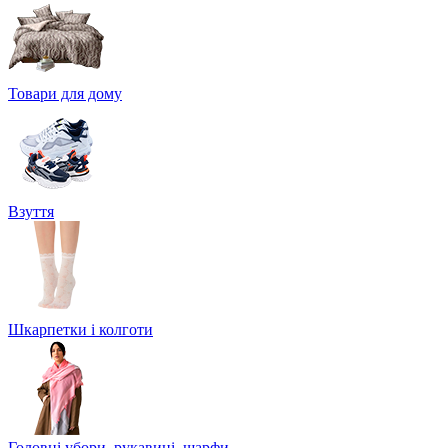
Товари для дому
Взуття
Шкарпетки і колготи
Головні убори, рукавиці, шарфи