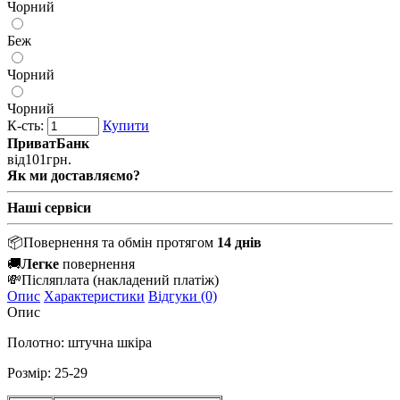
Чорний
Беж
Чорний
Чорний
К-сть:
Купити
ПриватБанк
від
101
грн.
Як ми доставляємо?
Наші сервіси
📦
Повернення та обмін протягом
14 днів
🚚
Легке
повернення
💸
Післяплата
(накладений платіж)
Опис
Характеристики
Відгуки (0)
Опис
Полотно: штучна шкіра
Розмір: 25-29