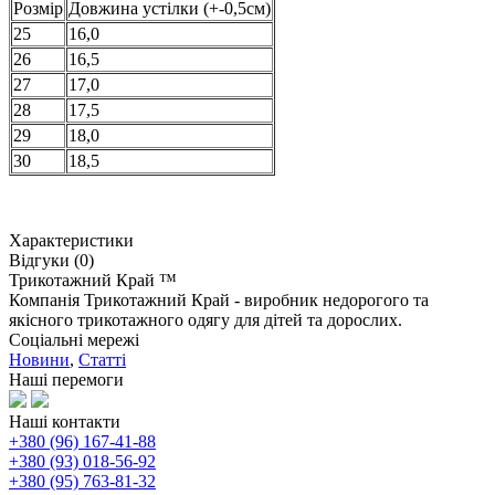
Розмір
Довжина устілки (+-0,5см)
25
16,0
26
16,5
27
17,0
28
17,5
29
18,0
30
18,5
Характеристики
Відгуки (0)
Трикотажний Край ™
Компанія Трикотажний Край - виробник недорогого та
якісного трикотажного одягу для дітей та дорослих.
Соціальні мережі
Новини
,
Статті
Наші перемоги
Наші контакти
+380 (96) 167-41-88
+380 (93) 018-56-92
+380 (95) 763-81-32