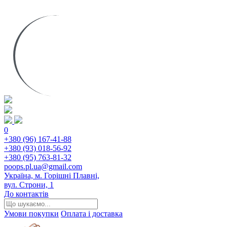
0
+380 (96) 167-41-88
+380 (93) 018-56-92
+380 (95) 763-81-32
poops.pl.ua@gmail.com
Україна, м. Горішні Плавні,
вул. Строни, 1
До контактів
Умови покупки
Оплата і доставка