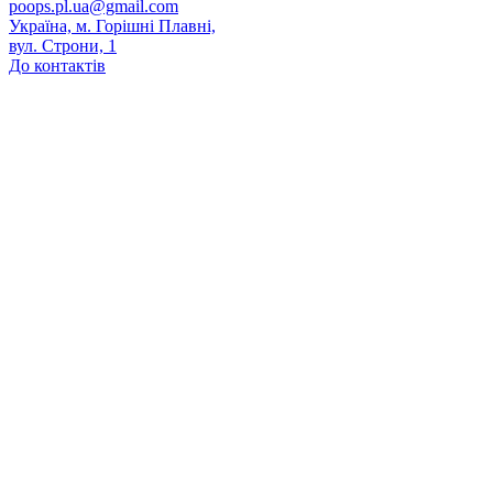
poops.pl.ua@gmail.com
Україна, м. Горішні Плавні,
вул. Строни, 1
До контактів