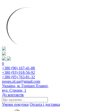
0
+380 (96) 167-41-88
+380 (93) 018-56-92
+380 (95) 763-81-32
poops.pl.ua@gmail.com
Україна, м. Горішні Плавні,
вул. Строни, 1
До контактів
Умови покупки
Оплата і доставка