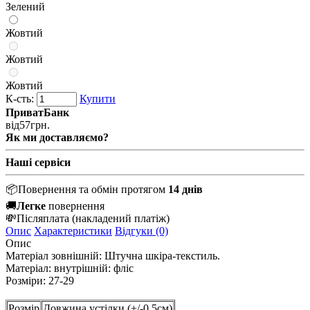
Зелений
Жовтий
Жовтий
Жовтий
К-сть:
Купити
ПриватБанк
від
57
грн.
Як ми доставляємо?
Наші сервіси
📦
Повернення та обмін протягом
14 днів
🚚
Легке
повернення
💸
Післяплата
(накладений платіж)
Опис
Характеристики
Відгуки (0)
Опис
Матеріал зовнішній: Штучна шкіра-текстиль.
Матеріал: внутрішній: фліс
Розміри:
27-29
Розмір
Довжина устілки (+/-0,5см)