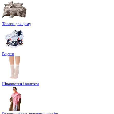
Товари для дому
Взуття
Шкарпетки і колготи
Головні убори, рукавиці, шарфи