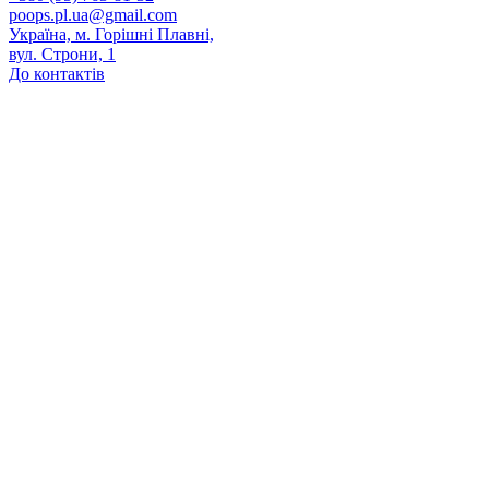
poops.pl.ua@gmail.com
Україна, м. Горішні Плавні,
вул. Строни, 1
До контактів