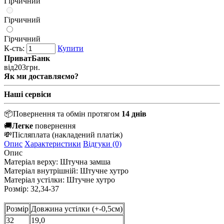
Гірчичний
Гірчичний
Гірчичний
К-сть:
Купити
ПриватБанк
від
203
грн.
Як ми доставляємо?
Наші сервіси
📦
Повернення та обмін протягом
14 днів
🚚
Легке
повернення
💸
Післяплата
(накладений платіж)
Опис
Характеристики
Відгуки (0)
Опис
Матеріал верху:
Штучна
замша
Матеріал внутрішній:
Штучне хутро
Матеріал устілки:
Штучне хутро
Розмір: 32,34-37
Розмір
Довжина устілки (+-0,5см)
32
19,0