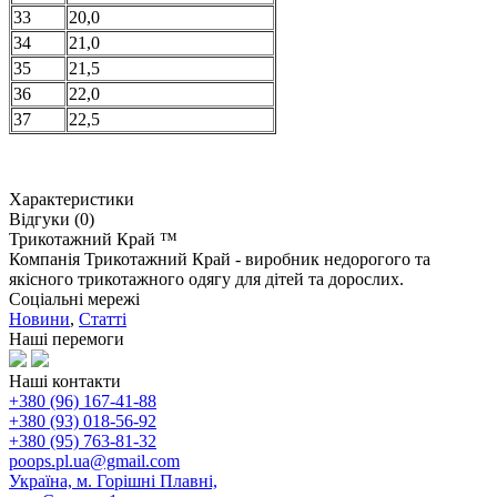
33
20,0
34
21,0
35
21,5
36
22,0
37
22,5
Характеристики
Відгуки (0)
Трикотажний Край ™
Компанія Трикотажний Край - виробник недорогого та
якісного трикотажного одягу для дітей та дорослих.
Соціальні мережі
Новини
,
Статті
Наші перемоги
Наші контакти
+380 (96) 167-41-88
+380 (93) 018-56-92
+380 (95) 763-81-32
poops.pl.ua@gmail.com
Україна, м. Горішні Плавні,