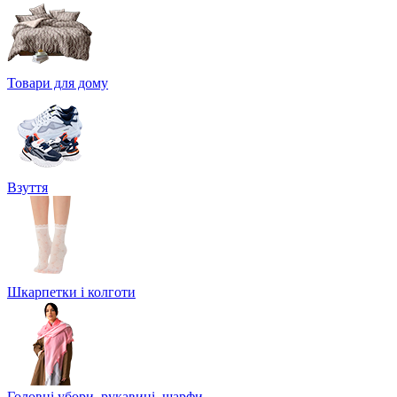
Товари для дому
Взуття
Шкарпетки і колготи
Головні убори, рукавиці, шарфи