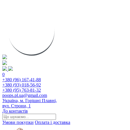
0
+380 (96) 167-41-88
+380 (93) 018-56-92
+380 (95) 763-81-32
poops.pl.ua@gmail.com
Україна, м. Горішні Плавні,
вул. Строни, 1
До контактів
Умови покупки
Оплата і доставка