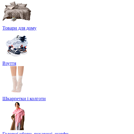
Товари для дому
Взуття
Шкарпетки і колготи
Головні убори, рукавиці, шарфи