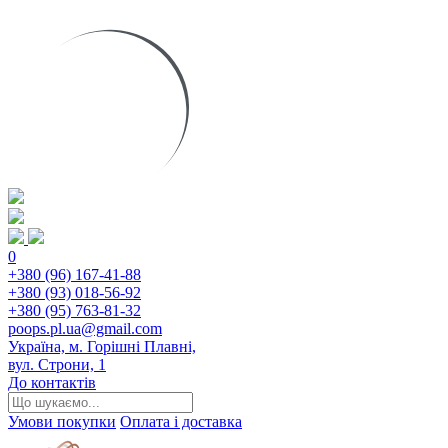
0
+380 (96) 167-41-88
+380 (93) 018-56-92
+380 (95) 763-81-32
poops.pl.ua@gmail.com
Україна, м. Горішні Плавні,
вул. Строни, 1
До контактів
Умови покупки
Оплата і доставка