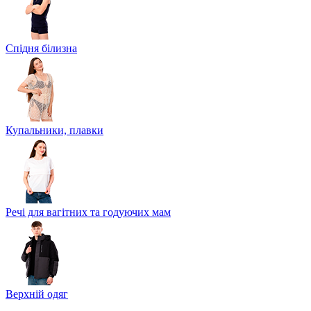
Спідня білизна
Купальники, плавки
Речі для вагітних та годуючих мам
Верхній одяг