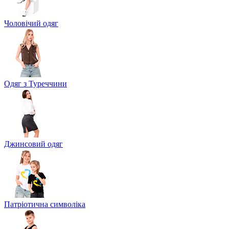
Чоловічий одяг
Одяг з Туреччини
Джинсовий одяг
Патріотична символіка