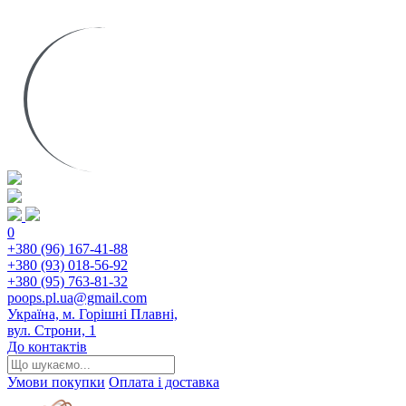
0
+380 (96) 167-41-88
+380 (93) 018-56-92
+380 (95) 763-81-32
poops.pl.ua@gmail.com
Україна, м. Горішні Плавні,
вул. Строни, 1
До контактів
Умови покупки
Оплата і доставка