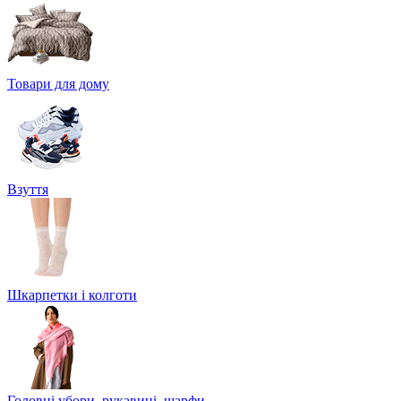
Товари для дому
Взуття
Шкарпетки і колготи
Головні убори, рукавиці, шарфи