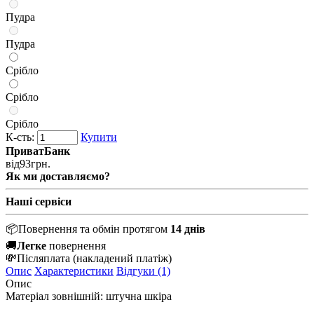
Пудра
Пудра
Срібло
Срібло
Срібло
К-сть:
Купити
ПриватБанк
від
93
грн.
Як ми доставляємо?
Наші сервіси
📦
Повернення та обмін протягом
14 днів
🚚
Легке
повернення
💸
Післяплата
(накладений платіж)
Опис
Характеристики
Відгуки (1)
Опис
Матеріал зовнішній: штучна шкіра