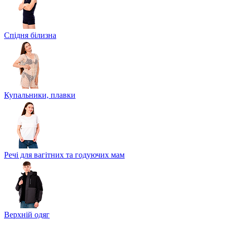
Спідня білизна
Купальники, плавки
Речі для вагітних та годуючих мам
Верхній одяг