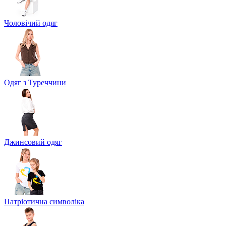
Чоловічий одяг
Одяг з Туреччини
Джинсовий одяг
Патріотична символіка