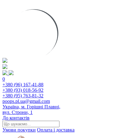
0
+380 (96) 167-41-88
+380 (93) 018-56-92
+380 (95) 763-81-32
poops.pl.ua@gmail.com
Україна, м. Горішні Плавні,
вул. Строни, 1
До контактів
Умови покупки
Оплата і доставка