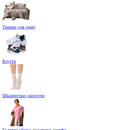
Товари для дому
Взуття
Шкарпетки і колготи
Головні убори, рукавиці, шарфи