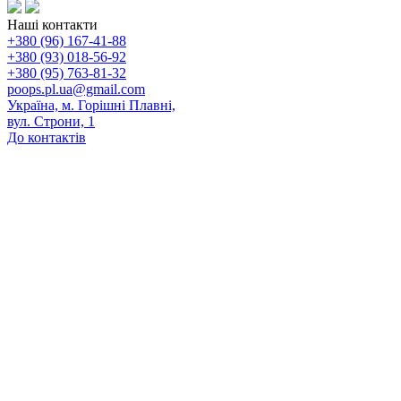
Наші контакти
+380 (96) 167-41-88
+380 (93) 018-56-92
+380 (95) 763-81-32
poops.pl.ua@gmail.com
Україна, м. Горішні Плавні,
вул. Строни, 1
До контактів