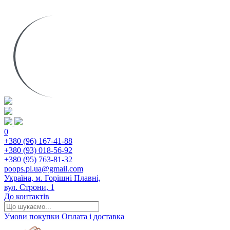
0
+380 (96) 167-41-88
+380 (93) 018-56-92
+380 (95) 763-81-32
poops.pl.ua@gmail.com
Україна, м. Горішні Плавні,
вул. Строни, 1
До контактів
Умови покупки
Оплата і доставка