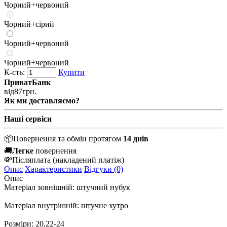
Чорний+червоний
Чорний+сірий
Чорний+червоний
Чорний+червоний
К-сть:
Купити
ПриватБанк
від
87
грн.
Як ми доставляємо?
Наші сервіси
📦
Повернення та обмін протягом
14 днів
🚚
Легке
повернення
💸
Післяплата
(накладений платіж)
Опис
Характеристики
Відгуки (0)
Опис
Матеріал зовнішній: штучний нубук
Матеріал внутрішній: штучне хутро
Розміри: 20,22-24