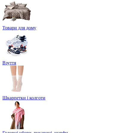
Товари для дому
Взуття
Шкарпетки і колготи
Головні убори, рукавиці, шарфи