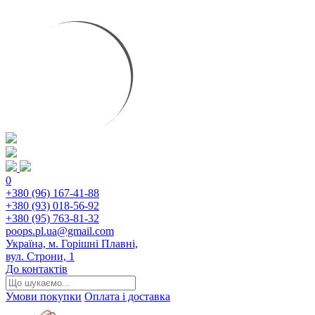
0
+380 (96) 167-41-88
+380 (93) 018-56-92
+380 (95) 763-81-32
poops.pl.ua@gmail.com
Україна, м. Горішні Плавні,
вул. Строни, 1
До контактів
Умови покупки
Оплата і доставка