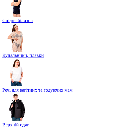
Спідня білизна
Купальники, плавки
Речі для вагітних та годуючих мам
Верхній одяг