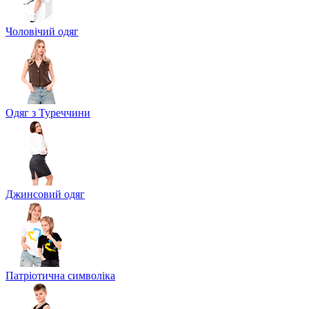
Чоловічий одяг
Одяг з Туреччини
Джинсовий одяг
Патріотична символіка