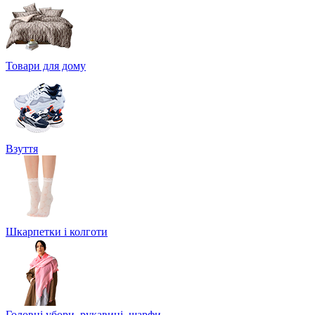
Товари для дому
Взуття
Шкарпетки і колготи
Головні убори, рукавиці, шарфи