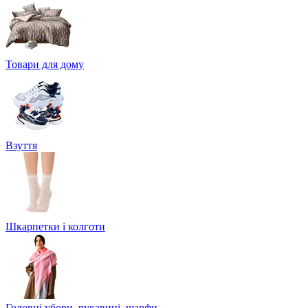
Товари для дому
Взуття
Шкарпетки і колготи
Головні убори, рукавиці, шарфи