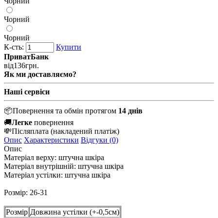
Чорний
Чорний
Чорний
К-сть:
Купити
ПриватБанк
від
136
грн.
Як ми доставляємо?
Наші сервіси
📦
Повернення та обмін протягом
14 днів
🚚
Легке
повернення
💸
Післяплата
(накладений платіж)
Опис
Характеристики
Відгуки (0)
Опис
Матеріал верху: штучна шкіра
Матеріал внутрішній: штучна шкіра
Матеріал устілки: штучна шкіра
Розмір: 26-31
Розмір
Довжина устілки (+-0,5см)