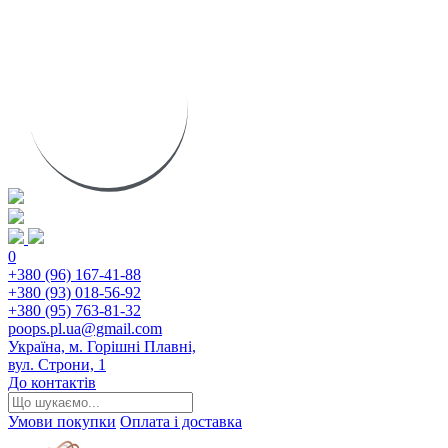
0
+380 (96) 167-41-88
+380 (93) 018-56-92
+380 (95) 763-81-32
poops.pl.ua@gmail.com
Україна, м. Горішні Плавні,
вул. Строни, 1
До контактів
Умови покупки
Оплата і доставка