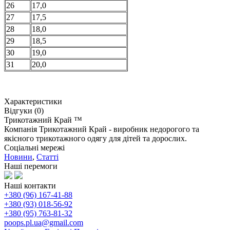
26
17,0
27
17,5
28
18,0
29
18,5
30
19,0
31
20,0
Характеристики
Відгуки (0)
Трикотажний Край ™
Компанія Трикотажний Край - виробник недорогого та
якісного трикотажного одягу для дітей та дорослих.
Соціальні мережі
Новини
,
Статті
Наші перемоги
Наші контакти
+380 (96) 167-41-88
+380 (93) 018-56-92
+380 (95) 763-81-32
poops.pl.ua@gmail.com