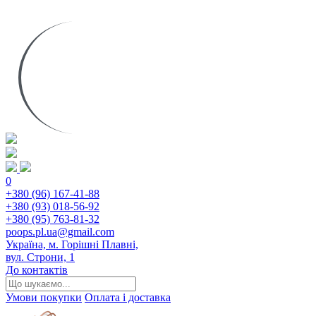
0
+380 (96) 167-41-88
+380 (93) 018-56-92
+380 (95) 763-81-32
poops.pl.ua@gmail.com
Україна, м. Горішні Плавні,
вул. Строни, 1
До контактів
Умови покупки
Оплата і доставка