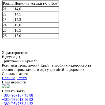
Розмір
Довжина устілки
(+/-0,5см)
21
14,0
22
14,5
23
15,5
24
16,0
25
16.5
26
17.0
Характеристики
Відгуки (1)
Трикотажний Край ™
Компанія Трикотажний Край - виробник недорогого та
якісного трикотажного одягу для дітей та дорослих.
Соціальні мережі
Новини
,
Статті
Наші перемоги
Наші контакти
+380 (96) 167-41-88
+380 (93) 018-56-92
+380 (95) 763-81-32