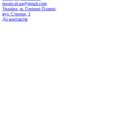
poops.pl.ua@gmail.com
Україна, м. Горішні Плавні,
вул. Строни, 1
До контактів