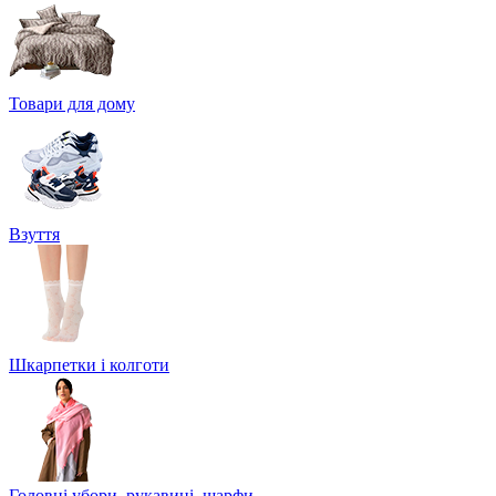
Товари для дому
Взуття
Шкарпетки і колготи
Головні убори, рукавиці, шарфи