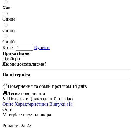
Хакі
Синій
Синій
Синій
К-сть:
Купити
ПриватБанк
від
60
грн.
Як ми доставляємо?
Наші сервіси
📦
Повернення та обмін протягом
14 днів
🚚
Легке
повернення
💸
Післяплата
(накладений платіж)
Опис
Характеристики
Відгуки (1)
Опис
Матеріал: штучна шкіра
Розміри:
22,23