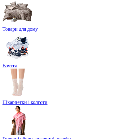
Товари для дому
Взуття
Шкарпетки і колготи
Головні убори, рукавиці, шарфи