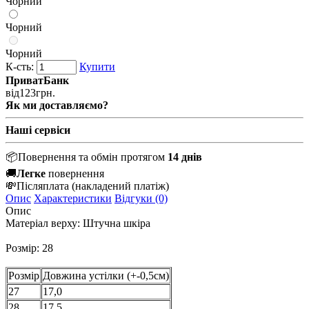
Чорний
Чорний
Чорний
К-сть:
Купити
ПриватБанк
від
123
грн.
Як ми доставляємо?
Наші сервіси
📦
Повернення та обмін протягом
14 днів
🚚
Легке
повернення
💸
Післяплата
(накладений платіж)
Опис
Характеристики
Відгуки (0)
Опис
Матеріал верху:
Штучна шкіра
Розмір: 28
Розмір
Довжина устілки (+-0,5см)
27
17,0
28
17,5