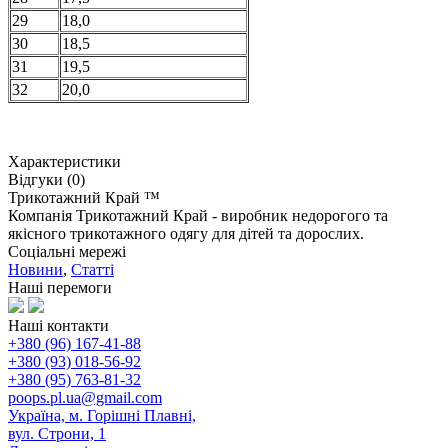
29
18,0
30
18,5
31
19,5
32
20,0
Характеристики
Відгуки (0)
Трикотажний Край ™
Компанія Трикотажний Край - виробник недорогого та
якісного трикотажного одягу для дітей та дорослих.
Соціальні мережі
Новини
,
Статті
Наші перемоги
Наші контакти
+380 (96) 167-41-88
+380 (93) 018-56-92
+380 (95) 763-81-32
poops.pl.ua@gmail.com
Україна, м. Горішні Плавні,
вул. Строни, 1