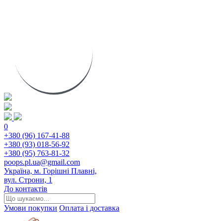
0
+380 (96) 167-41-88
+380 (93) 018-56-92
+380 (95) 763-81-32
poops.pl.ua@gmail.com
Україна, м. Горішні Плавні,
вул. Строни, 1
До контактів
Умови покупки
Оплата і доставка