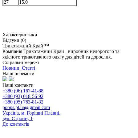
27
15,0
Характеристики
Відгуки (0)
Трикотажний Край ™
Компанія Трикотажний Край - виробник недорогого та
якісного трикотажного одягу для дітей та дорослих.
Соціальні мережі
Новини
,
Статті
Наші перемоги
Наші контакти
+380 (96) 167-41-88
+380 (93) 018-56-92
+380 (95) 763-81-32
poops.pl.ua@gmail.com
Україна, м. Горішні Плавні,
вул. Строни, 1
До контактів