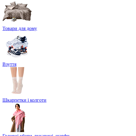
Товари для дому
Взуття
Шкарпетки і колготи
Головні убори, рукавиці, шарфи