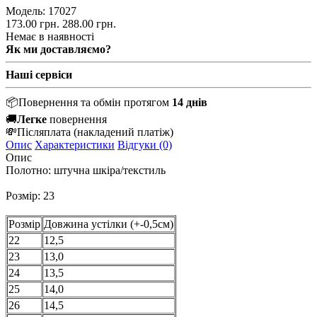
Модель:
17027
173.00 грн.
288.00 грн.
Немає в наявності
Як ми доставляємо?
Наші сервіси
📦
Повернення та обмін протягом
14 днів
🚚
Легке
повернення
💸
Післяплата
(накладений платіж)
Опис
Характеристики
Відгуки (0)
Опис
Полотно: штучна шкіра/текстиль
Розмір: 23
Розмір
Довжина устілки (+-0,5см)
22
12,5
23
13,0
24
13,5
25
14,0
26
14,5