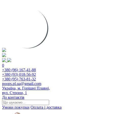
0
+380 (96) 167-41-88
+380 (93) 018-56-92
+380 (95) 763-81-32
poops.pl.ua@gmail.com
Україна, м. Горішні Плавні,
вул. Строни, 1
До контактів
Умови покупки
Оплата і доставка