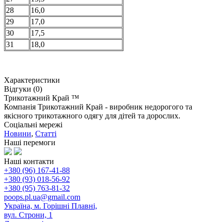
28
16,0
29
17,0
30
17,5
31
18,0
Характеристики
Відгуки (0)
Трикотажний Край ™
Компанія Трикотажний Край - виробник недорогого та
якісного трикотажного одягу для дітей та дорослих.
Соціальні мережі
Новини
,
Статті
Наші перемоги
Наші контакти
+380 (96) 167-41-88
+380 (93) 018-56-92
+380 (95) 763-81-32
poops.pl.ua@gmail.com
Україна, м. Горішні Плавні,
вул. Строни, 1