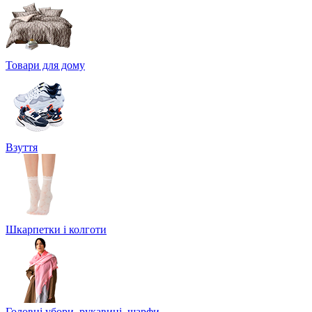
Товари для дому
Взуття
Шкарпетки і колготи
Головні убори, рукавиці, шарфи