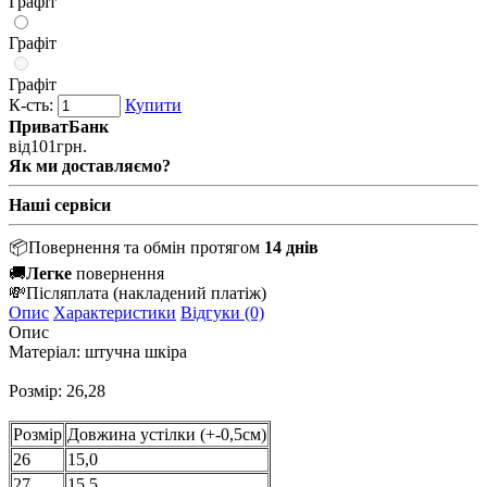
Графіт
Графіт
Графіт
К-сть:
Купити
ПриватБанк
від
101
грн.
Як ми доставляємо?
Наші сервіси
📦
Повернення та обмін протягом
14 днів
🚚
Легке
повернення
💸
Післяплата
(накладений платіж)
Опис
Характеристики
Відгуки (0)
Опис
Матеріал: штучна шкіра
Розмір: 26,28
Розмір
Довжина устілки (+-0,5см)
26
15,0
27
15,5