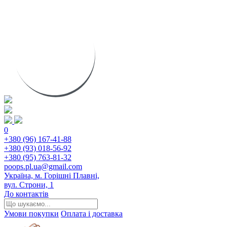
0
+380 (96) 167-41-88
+380 (93) 018-56-92
+380 (95) 763-81-32
poops.pl.ua@gmail.com
Україна, м. Горішні Плавні,
вул. Строни, 1
До контактів
Умови покупки
Оплата і доставка