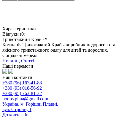
Характеристики
Відгуки (0)
Трикотажний Край ™
Компанія Трикотажний Край - виробник недорогого та
якісного трикотажного одягу для дітей та дорослих.
Соціальні мережі
Новини
,
Статті
Наші перемоги
Наші контакти
+380 (96) 167-41-88
+380 (93) 018-56-92
+380 (95) 763-81-32
poops.pl.ua@gmail.com
Україна, м. Горішні Плавні,
вул. Строни, 1
До контактів