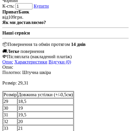
Чорний
К-сть:
Купити
ПриватБанк
від
109
грн.
Як ми доставляємо?
Наші сервіси
📦
Повернення та обмін протягом
14 днів
🚚
Легке
повернення
💸
Післяплата
(накладений платіж)
Опис
Характеристики
Відгуки (0)
Опис
Полотно: Штучна шкіра
Розмір: 29,31
Розмір
Довжина устілки (+/-0,5см)
29
18,5
30
19
31
19,5
32
20
33
21