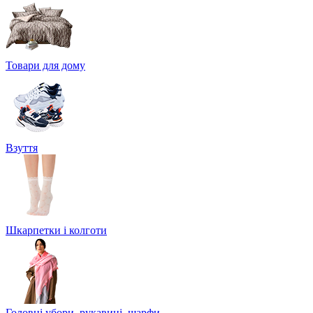
Товари для дому
Взуття
Шкарпетки і колготи
Головні убори, рукавиці, шарфи