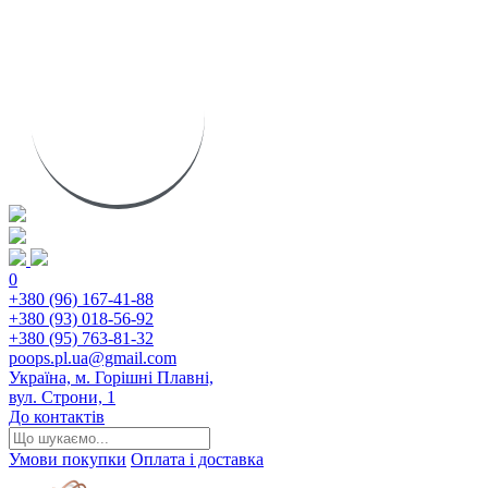
0
+380 (96) 167-41-88
+380 (93) 018-56-92
+380 (95) 763-81-32
poops.pl.ua@gmail.com
Україна, м. Горішні Плавні,
вул. Строни, 1
До контактів
Умови покупки
Оплата і доставка