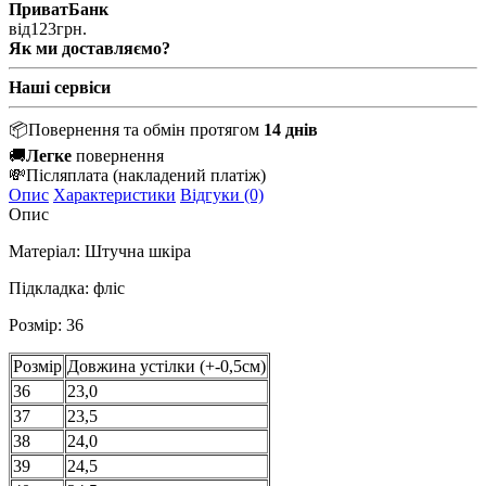
ПриватБанк
від
123
грн.
Як ми доставляємо?
Наші сервіси
📦
Повернення та обмін протягом
14 днів
🚚
Легке
повернення
💸
Післяплата
(накладений платіж)
Опис
Характеристики
Відгуки (0)
Опис
Матеріал: Штучна шкіра
Підкладка: фліс
Розмір: 36
Розмір
Довжина устілки (+-0,5см)
36
23,0
37
23,5
38
24,0
39
24,5