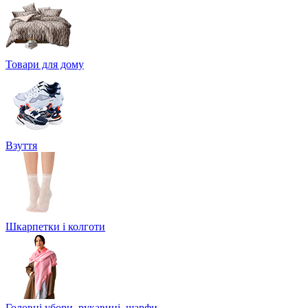
Товари для дому
Взуття
Шкарпетки і колготи
Головні убори, рукавиці, шарфи