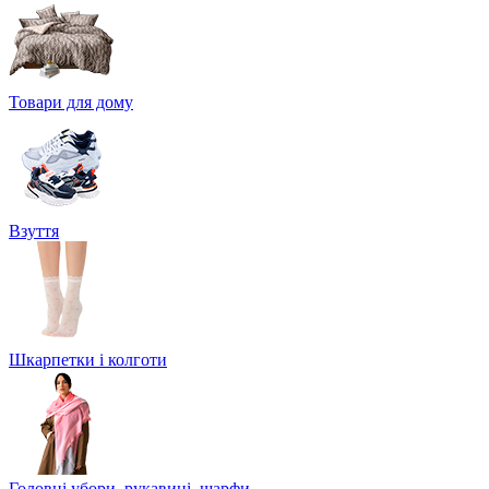
Товари для дому
Взуття
Шкарпетки і колготи
Головні убори, рукавиці, шарфи