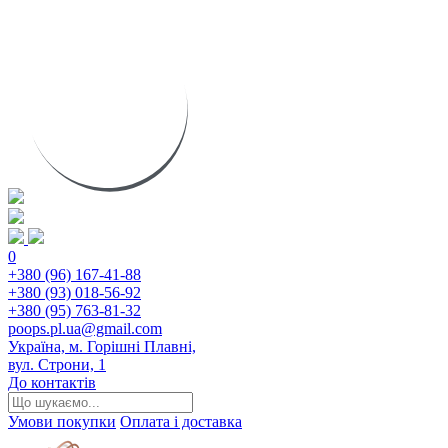
0
+380 (96) 167-41-88
+380 (93) 018-56-92
+380 (95) 763-81-32
poops.pl.ua@gmail.com
Україна, м. Горішні Плавні,
вул. Строни, 1
До контактів
Умови покупки
Оплата і доставка