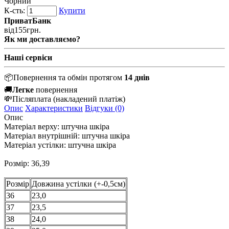
Чорний
К-сть:
Купити
ПриватБанк
від
155
грн.
Як ми доставляємо?
Наші сервіси
📦
Повернення та обмін протягом
14 днів
🚚
Легке
повернення
💸
Післяплата
(накладений платіж)
Опис
Характеристики
Відгуки (0)
Опис
Матеріал верху: штучна шкіра
Матеріал внутрішній: штучна шкіра
Матеріал устілки: штучна шкіра
Розмір: 36,39
Розмір
Довжина устілки (+-0,5см)
36
23,0
37
23,5
38
24,0