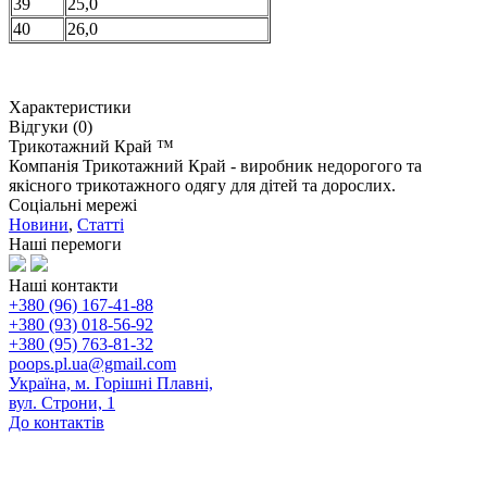
39
25,0
40
26,0
Характеристики
Відгуки (0)
Трикотажний Край ™
Компанія Трикотажний Край - виробник недорогого та
якісного трикотажного одягу для дітей та дорослих.
Соціальні мережі
Новини
,
Статті
Наші перемоги
Наші контакти
+380 (96) 167-41-88
+380 (93) 018-56-92
+380 (95) 763-81-32
poops.pl.ua@gmail.com
Україна, м. Горішні Плавні,
вул. Строни, 1
До контактів