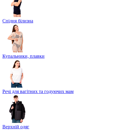
Спідня білизна
Купальники, плавки
Речі для вагітних та годуючих мам
Верхній одяг