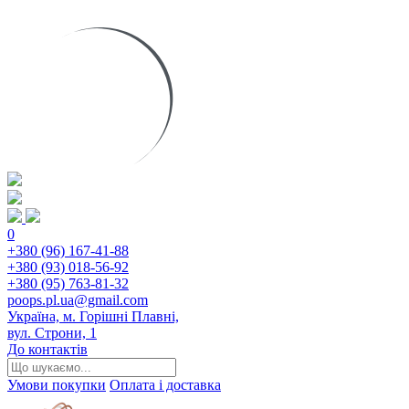
0
+380 (96) 167-41-88
+380 (93) 018-56-92
+380 (95) 763-81-32
poops.pl.ua@gmail.com
Україна, м. Горішні Плавні,
вул. Строни, 1
До контактів
Умови покупки
Оплата і доставка