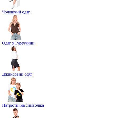
Чоловічий одяг
Одяг з Туреччини
Джинсовий одяг
Патріотична символіка