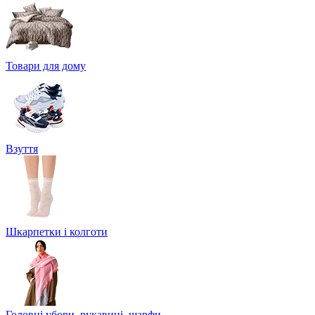
Товари для дому
Взуття
Шкарпетки і колготи
Головні убори, рукавиці, шарфи