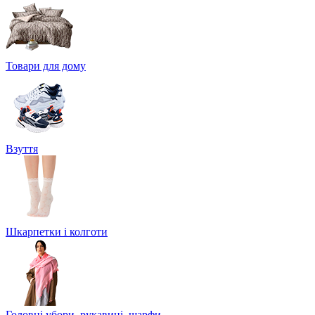
Товари для дому
Взуття
Шкарпетки і колготи
Головні убори, рукавиці, шарфи