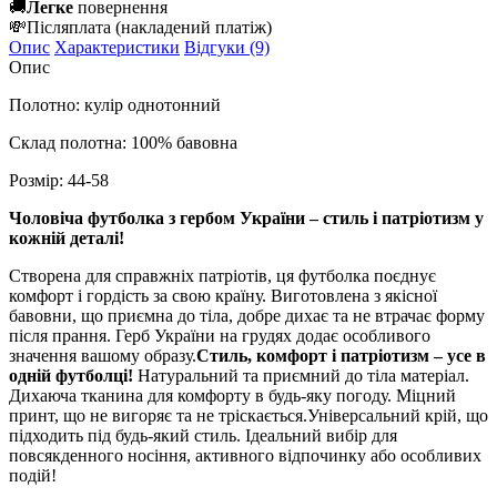
🚚
Легке
повернення
💸
Післяплата
(накладений платіж)
Опис
Характеристики
Відгуки (9)
Опис
Полотно: кулір однотонний
Склад полотна: 100% бавовна
Розмір:
44-58
Чоловіча футболка з гербом України – стиль і патріотизм у
кожній деталі!
Створена для справжніх патріотів, ця футболка поєднує
комфорт і гордість за свою країну. Виготовлена з якісної
бавовни, що приємна до тіла, добре дихає та не втрачає форму
після прання. Герб України на грудях додає особливого
значення вашому образу.
Стиль, комфорт і патріотизм – усе в
одній футболці!
Натуральний та приємний до тіла матеріал.
Дихаюча тканина для комфорту в будь-яку погоду. Міцний
принт, що не вигоряє та не тріскається.Універсальний крій, що
підходить під будь-який стиль. Ідеальний вибір для
повсякденного носіння, активного відпочинку або особливих
подій!