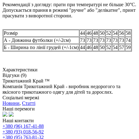
Рекомендації з догляду: прати при температурі не більше 30°C.
Допускається прання в режимі "ручне" або "делікатне", принт
прасувати з виворотної сторони.
Розмір
44
46
48
50
52
54
56
58
А - Довжина футболки (+/-2см)
73
73
73
73
73
73
73
74
Б - Ширина по лінії грудей (+/-1см)
44
46
48
50
52
54
57
59
Характеристики
Відгуки (9)
Трикотажний Край ™
Компанія Трикотажний Край - виробник недорогого та
якісного трикотажного одягу для дітей та дорослих.
Соціальні мережі
Новини
,
Статті
Наші перемоги
Наші контакти
+380 (96) 167-41-88
+380 (93) 018-56-92
+380 (95) 763-81-32