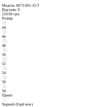
Модель:
8073-001-33-Т
Відгуків: 9
210.00 грн.
Розмір
44
46
48
50
52
54
56
58
Принт
Чорний (Герб new)