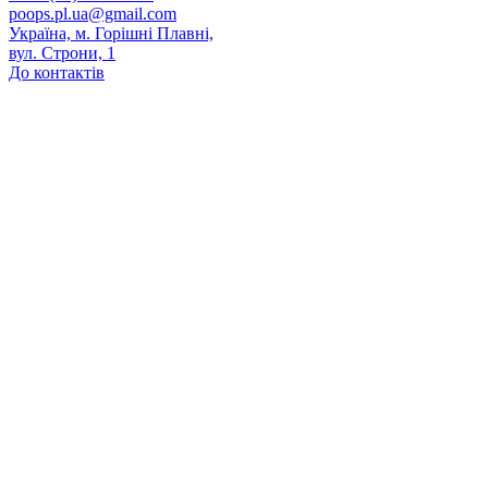
poops.pl.ua@gmail.com
Україна, м. Горішні Плавні,
вул. Строни, 1
До контактів