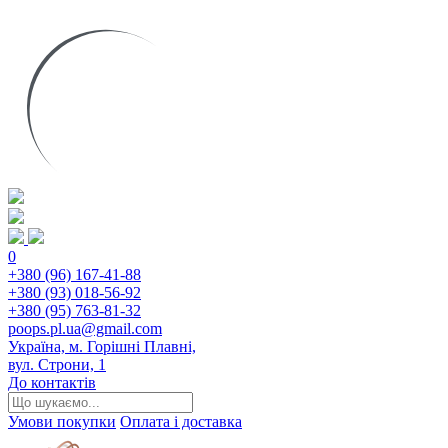
0
+380 (96) 167-41-88
+380 (93) 018-56-92
+380 (95) 763-81-32
poops.pl.ua@gmail.com
Україна, м. Горішні Плавні,
вул. Строни, 1
До контактів
Умови покупки
Оплата і доставка