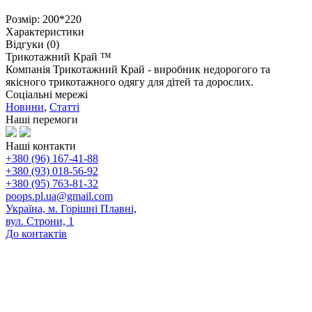
Розмір: 200*220
Характеристики
Відгуки (0)
Трикотажний Край ™
Компанія Трикотажний Край - виробник недорогого та
якісного трикотажного одягу для дітей та дорослих.
Соціальні мережі
Новини
,
Статті
Наші перемоги
Наші контакти
+380 (96) 167-41-88
+380 (93) 018-56-92
+380 (95) 763-81-32
poops.pl.ua@gmail.com
Україна, м. Горішні Плавні,
вул. Строни, 1
До контактів