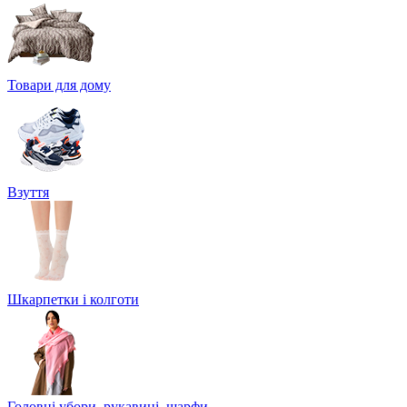
Товари для дому
Взуття
Шкарпетки і колготи
Головні убори, рукавиці, шарфи