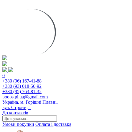
0
+380 (96) 167-41-88
+380 (93) 018-56-92
+380 (95) 763-81-32
poops.pl.ua@gmail.com
Україна, м. Горішні Плавні,
вул. Строни, 1
До контактів
Умови покупки
Оплата і доставка