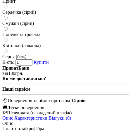
Принт
Сердечка (сірий)
Смужки (сірий)
Попеляста троянда
Квіточки (лаванда)
Серця (беж)
К-сть:
Купити
ПриватБанк
від
130
грн.
Як ми доставляємо?
Наші сервіси
📦
Повернення та обмін протягом
14 днів
🚚
Легке
повернення
💸
Післяплата
(накладений платіж)
Опис
Характеристики
Відгуки (0)
Опис
Полотно: мікрофібра