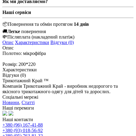
Як ми доставляємо?
Наші сервіси
📦
Повернення та обмін протягом
14 днів
🚚
Легке
повернення
💸
Післяплата
(накладений платіж)
Опис
Характеристики
Відгуки (0)
Опис
Полотно: мікрофібра
Розмір: 200*220
Характеристики
Відгуки (0)
Трикотажний Край ™
Компанія Трикотажний Край - виробник недорогого та
якісного трикотажного одягу для дітей та дорослих.
Соціальні мережі
Новини
,
Статті
Наші перемоги
Наші контакти
+380 (96) 167-41-88
+380 (93) 018-56-92
+380 (95) 763-81-32