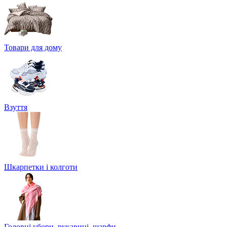
Товари для дому
Взуття
Шкарпетки і колготи
Головні убори, рукавиці, шарфи