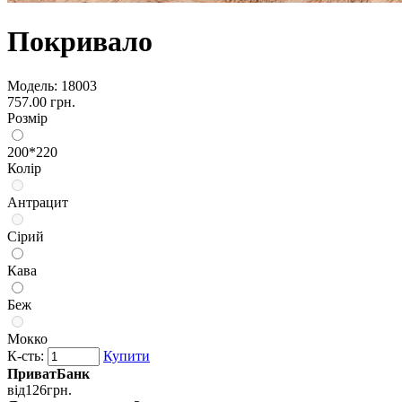
Покривало
Модель:
18003
757.00 грн.
Розмір
200*220
Колір
Антрацит
Сірий
Кава
Беж
Мокко
К-сть:
Купити
ПриватБанк
від
126
грн.