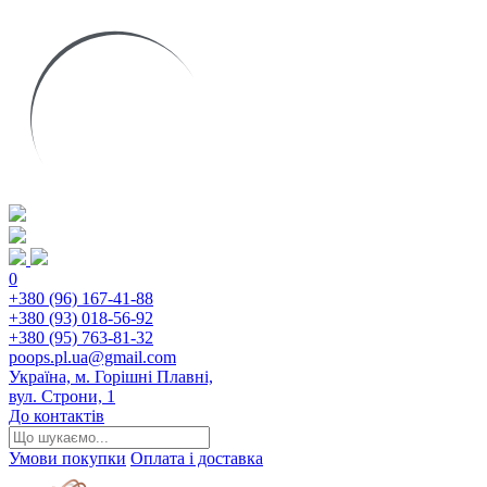
0
+380 (96) 167-41-88
+380 (93) 018-56-92
+380 (95) 763-81-32
poops.pl.ua@gmail.com
Україна, м. Горішні Плавні,
вул. Строни, 1
До контактів
Умови покупки
Оплата і доставка