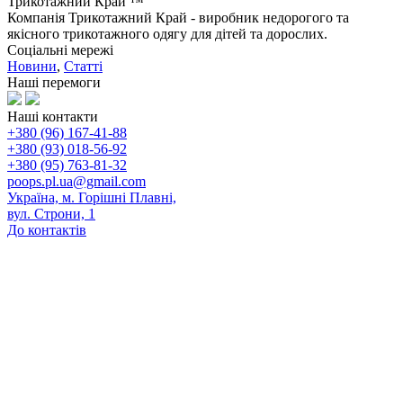
Трикотажний Край ™
Компанія Трикотажний Край - виробник недорогого та
якісного трикотажного одягу для дітей та дорослих.
Соціальні мережі
Новини
,
Статті
Наші перемоги
Наші контакти
+380 (96) 167-41-88
+380 (93) 018-56-92
+380 (95) 763-81-32
poops.pl.ua@gmail.com
Україна, м. Горішні Плавні,
вул. Строни, 1
До контактів