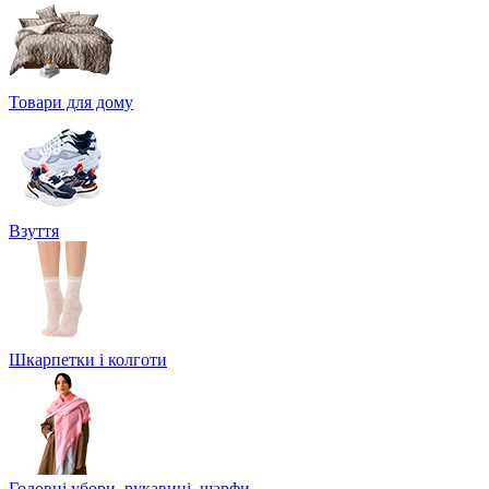
Товари для дому
Взуття
Шкарпетки і колготи
Головні убори, рукавиці, шарфи