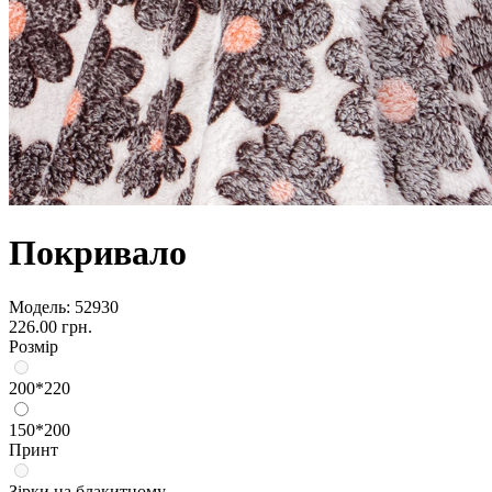
Покривало
Модель:
52930
226.00 грн.
Розмір
200*220
150*200
Принт
Зірки на блакитному