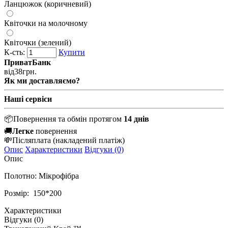
Ланцюжок (коричневий)
Квіточки на молочному
Квіточки (зелений)
К-сть:
Купити
ПриватБанк
від
38
грн.
Як ми доставляємо?
Наші сервіси
📦
Повернення та обмін протягом
14 днів
🚚
Легке
повернення
💸
Післяплата
(накладений платіж)
Опис
Характеристики
Відгуки (0)
Опис
Полотно: Мікрофібра
Розмір: 150*200
Характеристики
Відгуки (0)