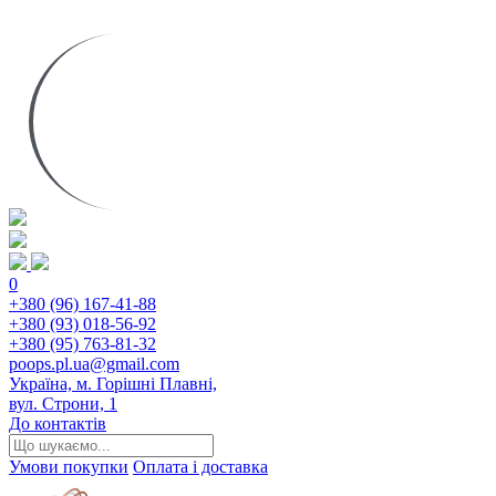
0
+380 (96) 167-41-88
+380 (93) 018-56-92
+380 (95) 763-81-32
poops.pl.ua@gmail.com
Україна, м. Горішні Плавні,
вул. Строни, 1
До контактів
Умови покупки
Оплата і доставка